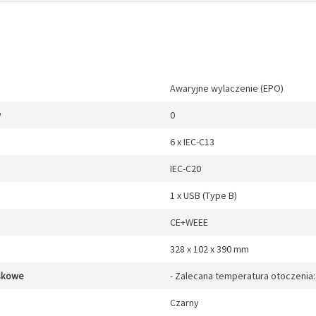
Awaryjne wylaczenie (EPO)
w
0
6 x IEC-C13
IEC-C20
1 x USB (Type B)
CE+WEEE
328 x 102 x 390 mm
skowe
- Zalecana temperatura otoczenia: 
Czarny