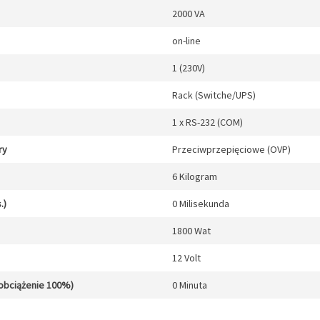
2000 VA
on-line
1 (230V)
Rack (Switche/UPS)
1 x RS-232 (COM)
ry
Przeciwprzepięciowe (OVP)
6 Kilogram
.)
0 Milisekunda
1800 Wat
12 Volt
obciążenie 100%)
0 Minuta