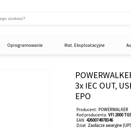
Przejdź do treści
ka
zowe
Oprogramowanie
Mat. Eksploatacyjne
Au
POWERWALKER 
3x IEC OUT, US
EPO
Producent
POWERWALKER
Kod producenta
VFI 2000 TG
EAN
4260074978346
Dział
Zasilacze awaryjne (UP