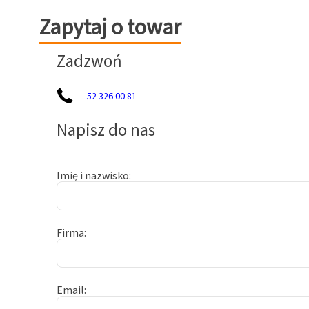
Zapytaj o towar
Zapytaj o towar
Zadzwoń
52 326 00 81
Napisz do nas
Imię i nazwisko
Firma
Email