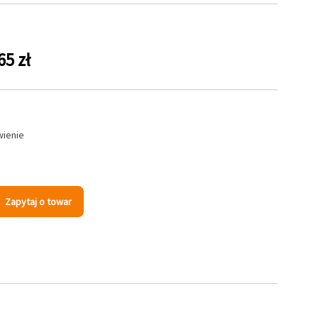
65 zł
wienie
s
Zapytaj o towar