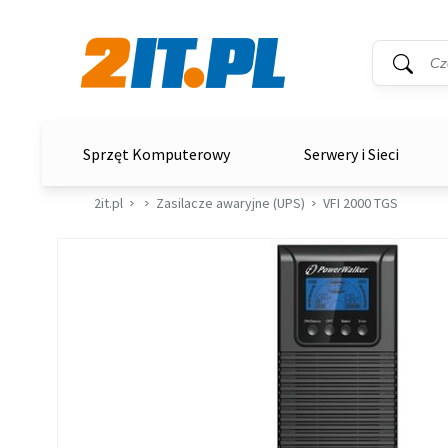
Wyszukiwar
Słowo kluc
2it.pl
Sprzęt Komputerowy
Serwery i Sieci
2it.pl
Zasilacze awaryjne (UPS)
VFI 2000 TGS