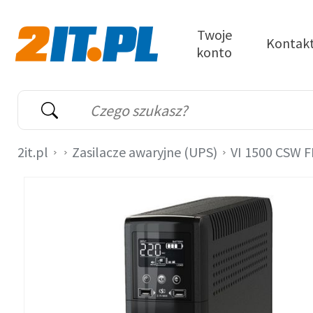
Przejdź do treści
Twoje
Kontak
konto
2it.pl
Wyszukiwarka
Słowo kluczowe
2it.pl
Zasilacze awaryjne (UPS)
VI 1500 CSW F