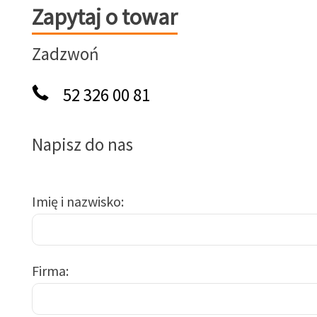
Zapytaj o towar
Zapytaj o towar
Zadzwoń
52 326 00 81
Napisz do nas
Imię i nazwisko
Firma