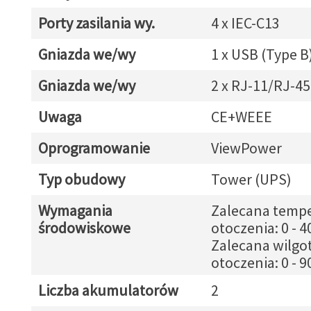
Porty zasilania wy.
4 x IEC-C13
Gniazda we/wy
1 x USB (Type B
Gniazda we/wy
2 x RJ-11/RJ-45
Uwaga
CE+WEEE
Oprogramowanie
ViewPower
Typ obudowy
Tower (UPS)
Wymagania
Zalecana tempe
środowiskowe
otoczenia: 0 - 4
Zalecana wilgo
otoczenia: 0 - 
Liczba akumulatorów
2