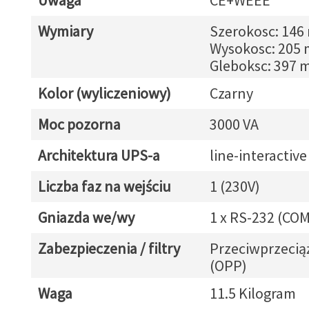
Uwaga
CE+WEEE
Wymiary
Szerokosc: 14
Wysokosc: 205
Gleboksc: 397
Kolor (wyliczeniowy)
Czarny
Moc pozorna
3000 VA
Architektura UPS-a
line-interactive
Liczba faz na wejściu
1 (230V)
Gniazda we/wy
1 x RS-232 (COM
Zabezpieczenia / filtry
Przeciwprzeci
(OPP)
Waga
11.5 Kilogram