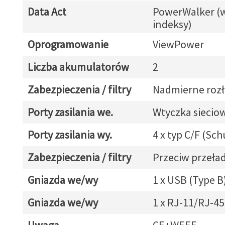
Data Act
PowerWalker (
indeksy)
Oprogramowanie
ViewPower
Liczba akumulatorów
2
Zabezpieczenia / filtry
Nadmierne roz
Porty zasilania we.
Wtyczka siecio
Porty zasilania wy.
4 x typ C/F (Sc
Zabezpieczenia / filtry
Przeciw przeł
Gniazda we/wy
1 x USB (Type B
Gniazda we/wy
1 x RJ-11/RJ-45