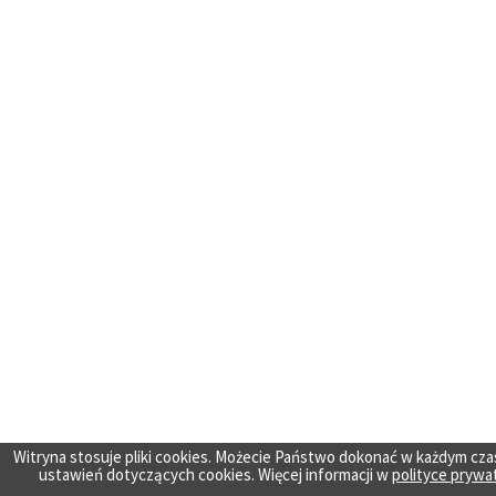
Witryna stosuje pliki cookies. Możecie Państwo dokonać w każdym cza
ustawień dotyczących cookies. Więcej informacji w
polityce prywa