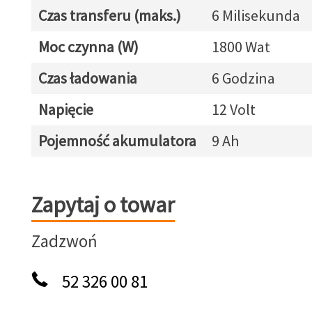
Czas transferu (maks.)
6 Milisekunda
Moc czynna (W)
1800 Wat
Czas ładowania
6 Godzina
Napięcie
12 Volt
Pojemność akumulatora
9 Ah
Zapytaj o towar
Zapytaj o towar
Zadzwoń
52 326 00 81