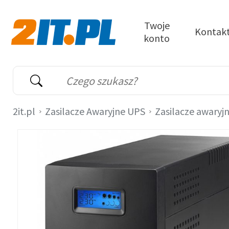
Przejdź do treści
Twoje
Kontak
konto
2it.pl
Wyszukiwarka
Słowo kluczowe
2it.pl
Zasilacze Awaryjne UPS
Zasilacze awaryj