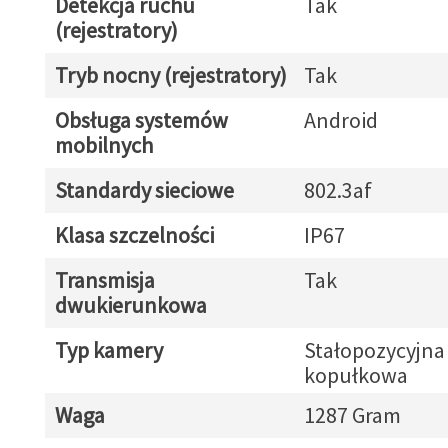
Detekcja ruchu
Tak
(rejestratory)
Tryb nocny (rejestratory)
Tak
Obsługa systemów
Android
mobilnych
Standardy sieciowe
802.3af
Klasa szczelności
IP67
Transmisja
Tak
dwukierunkowa
Typ kamery
Stałopozycyjna
kopułkowa
Waga
1287 Gram