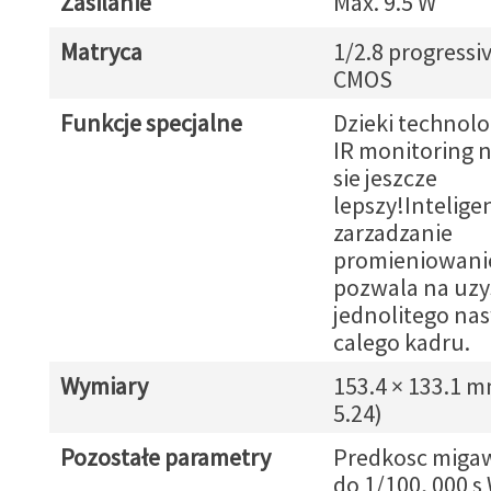
Zasilanie
Max. 9.5 W
Matryca
1/2.8 progressi
CMOS
Funkcje specjalne
Dzieki technol
IR monitoring n
sie jeszcze
lepszy!Intelige
zarzadzanie
promieniowani
pozwala na uzy
jednolitego nas
calego kadru.
Wymiary
153.4 × 133.1 m
5.24)
Pozostałe parametry
Predkosc migawk
do 1/100, 000 s