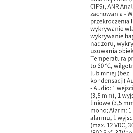
CIFS), ANR Anal
zachowania - 
przekroczenia li
wykrywanie wl
wykrywanie ba
nadzoru, wykr
usuwania obie
Temperatura pra
to 60 °C, wilgo
lub mniej (bez
kondensacji) A
- Audio: 1 wejsc
(3,5 mm), 1 wyj
liniowe (3,5 mm
mono; Alarm: 1 
alarmu, 1 wyjsc
(max. 12 VDC, 3
(802.3af, 37V to