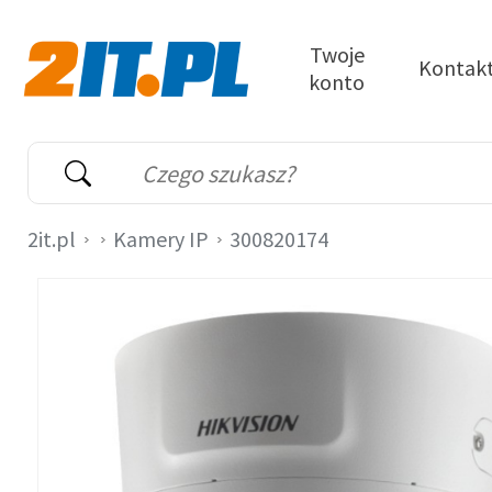
Przejdź do treści
Twoje
Kontak
konto
2it.pl
Wyszukiwarka
Słowo kluczowe
2it.pl
Kamery IP
300820174