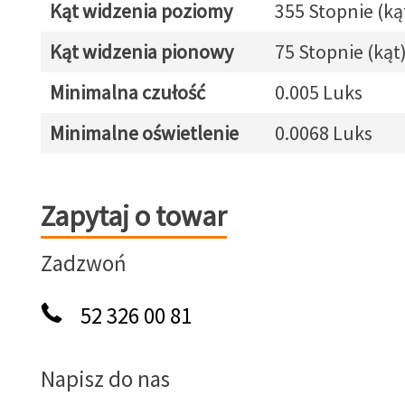
Kąt widzenia poziomy
355 Stopnie (ką
Kąt widzenia pionowy
75 Stopnie (kąt
Minimalna czułość
0.005 Luks
Minimalne oświetlenie
0.0068 Luks
Zapytaj o towar
Zapytaj o towar
Zadzwoń
52 326 00 81
Napisz do nas