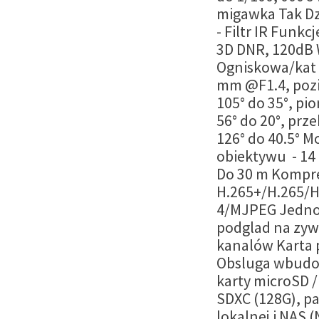
migawka Tak Dz
- Filtr IR Funkc
3D DNR, 120dB
Ogniskowa/kat -
mm @F1.4, poz
105° do 35°, pi
56° do 20°, prz
126° do 40.5° 
obiektywu - 14 
Do 30 m Kompre
H.265+/H.265/H
4/MJPEG Jedno
podglad na zywo
kanalów Karta 
Obsluga wbud
karty microSD /
SDXC (128G), p
lokalnej i NAS 