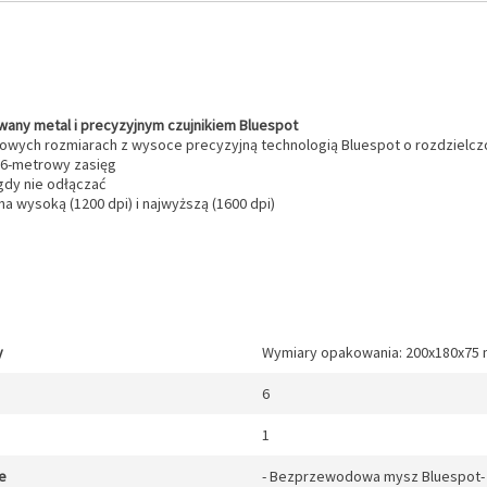
ny metal i precyzyjnym czujnikiem Bluespot
ych rozmiarach z wysoce precyzyjną technologią Bluespot o rozdzielczo
i 6-metrowy zasięg
igdy nie odłączać
na wysoką (1200 dpi) i najwyższą (1600 dpi)
y
Wymiary opakowania: 200x180x75
6
1
e
- Bezprzewodowa mysz Bluespot- O