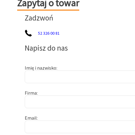
Zapytaj o towar
Zadzwoń
52 326 00 81
Napisz do nas
Imię i nazwisko
Firma
Email