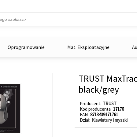
Przejdź do treści
ka
zowe
Oprogramowanie
Mat. Eksploatacyjne
Au
TRUST MaxTrac
black/grey
Producent
TRUST
Kod producenta
17176
EAN
8713439171761
Dział
Klawiatury i myszki