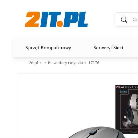
Wyszukiwar
Słowo kluc
2it.pl
Sprzęt Komputerowy
Serwery i Sieci
2it.pl
Klawiatury i myszki
17176