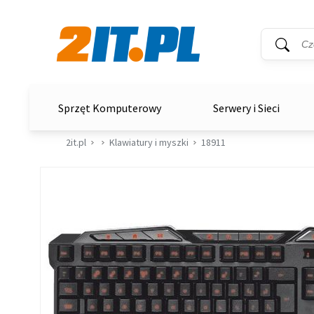
Wyszukiwar
Słowo kluc
2it.pl
Sprzęt Komputerowy
Serwery i Sieci
2it.pl
Klawiatury i myszki
18911