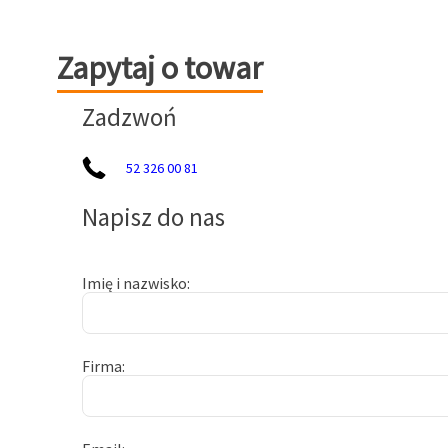
Zapytaj o towar
Zapytaj o towar
Zadzwoń
52 326 00 81
Napisz do nas
Imię i nazwisko
Firma