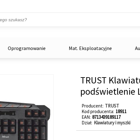
Przejdź do treści
ka
zowe
Oprogramowanie
Mat. Eksploatacyjne
Au
TRUST Klawiat
podświetlenie 
Producent
TRUST
Kod producenta
18911
EAN
8713439189117
Dział
Klawiatury i myszki