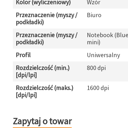
Kolor (wyliczeniowy)
Wzór
Przeznaczenie (myszy /
Biuro
podkładki)
Przeznaczenie (myszy /
Notebook (Blue
podkładki)
mini)
Profil
Uniwersalny
Rozdzielczość (min.)
800 dpi
[dpi/lpi]
Rozdzielczość (maks.)
1600 dpi
[dpi/lpi]
Zapytaj o towar
Zapytaj o towar