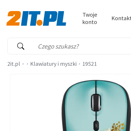
Przejdź do treści
Twoje
Kontak
konto
2it.pl
Wyszukiwarka
Słowo kluczowe
2it.pl
Klawiatury i myszki
19521