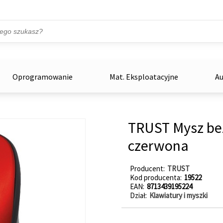
Przejdź do treści
ka
zowe
Oprogramowanie
Mat. Eksploatacyjne
Au
TRUST Mysz be
czerwona
Producent
TRUST
Kod producenta
19522
EAN
8713439195224
Dział
Klawiatury i myszki