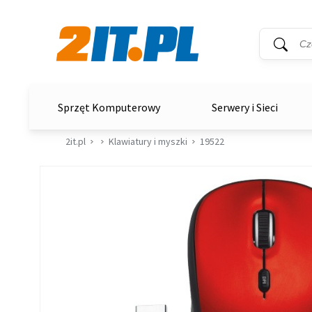
Wyszukiwar
Słowo kluc
2it.pl
Sprzęt Komputerowy
Serwery i Sieci
2it.pl
Klawiatury i myszki
19522