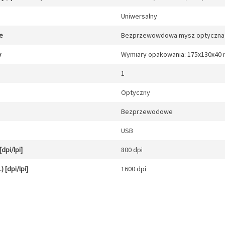
Uniwersalny
e
Bezprzewowdowa mysz optyczna Mi
y
Wymiary opakowania: 175x130x40
1
Optyczny
Bezprzewodowe
USB
dpi/lpi]
800 dpi
 [dpi/lpi]
1600 dpi