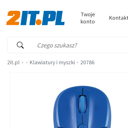
Przejdź do treści
Twoje
Kontak
konto
2it.pl
Wyszukiwarka
Słowo kluczowe
2it.pl
Klawiatury i myszki
20786