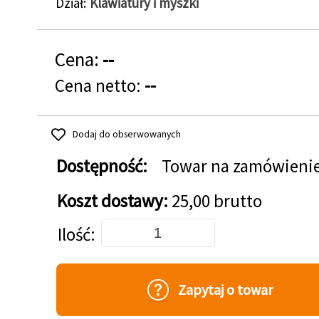
Dział
Klawiatury i myszki
Cena:
--
Cena netto:
--
Dodaj do obserwowanych
Dostępność:
Towar na zamówieni
Koszt dostawy:
25,00 brutto
Dodaj do koszyka
Ilość
Zapytaj o towar