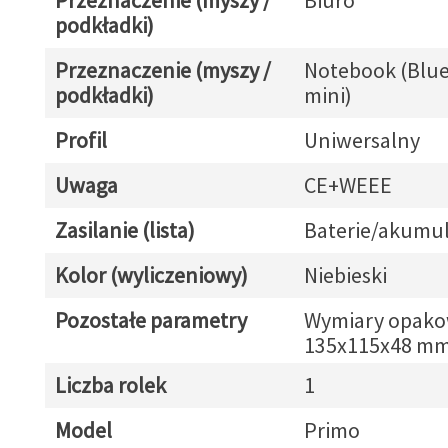
Przeznaczenie (myszy /
Biuro
podkładki)
Przeznaczenie (myszy /
Notebook (Blue
podkładki)
mini)
Profil
Uniwersalny
Uwaga
CE+WEEE
Zasilanie (lista)
Baterie/akumul
Kolor (wyliczeniowy)
Niebieski
Pozostałe parametry
Wymiary opako
135x115x48 m
Liczba rolek
1
Model
Primo