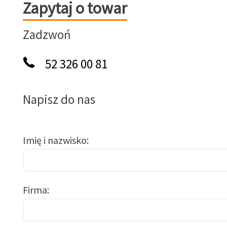
Zapytaj o towar
Zapytaj o towar
Zadzwoń
52 326 00 81
Napisz do nas
Imię i nazwisko
Firma