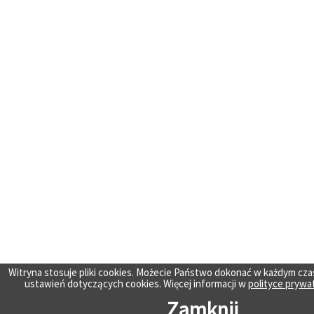
Witryna stosuje pliki cookies. Możecie Państwo dokonać w każdym cza
ustawień dotyczących cookies. Więcej informacji w
polityce prywa
Zamknij