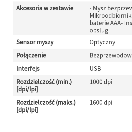
Akcesoria w zestawie
- Mysz bezprz
Mikroodbiornik
baterie AAA- In
obslugi
Sensor myszy
Optyczny
Połączenie
Bezprzewodow
Interfejs
USB
Rozdzielczość (min.)
1000 dpi
[dpi/lpi]
Rozdzielczość (maks.)
1600 dpi
[dpi/lpi]