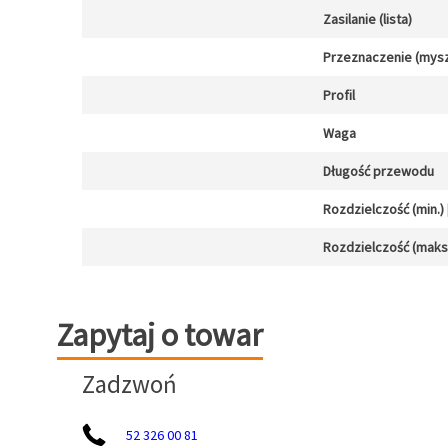
Zasilanie (lista)
Przeznaczenie (mysz
Profil
Waga
Długość przewodu
Rozdzielczość (min.) [
Rozdzielczość (maks.)
Zapytaj o towar
Zapytaj o towar
Zadzwoń
52 326 00 81