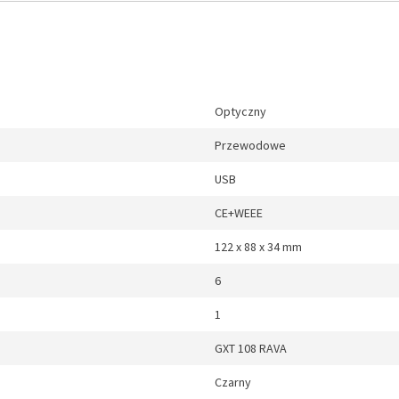
Optyczny
Przewodowe
USB
CE+WEEE
122 x 88 x 34 mm
6
1
GXT 108 RAVA
Czarny