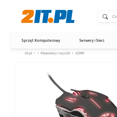
Wyszukiwar
Słowo kluc
2it.pl
Sprzęt Komputerowy
Serwery i Sieci
2it.pl
Klawiatury i myszki
22090