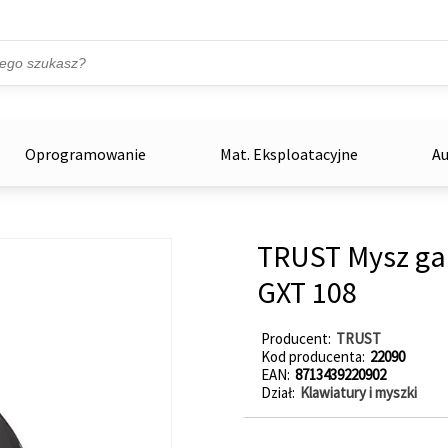
Przejdź do treści
ka
zowe
Oprogramowanie
Mat. Eksploatacyjne
Au
TRUST Mysz ga
GXT 108
Producent
TRUST
Kod producenta
22090
EAN
8713439220902
Dział
Klawiatury i myszki