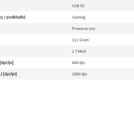
USB 5V
y / podkładki)
Gaming
Praworęczny
111 Gram
1.7 Metr
dpi/lpi]
600 dpi
 [dpi/lpi]
2000 dpi