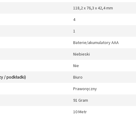
118,2 x 76,3 x 42,4 mm
4
1
Baterie/akumulatory AAA
Niebieski
Nie
y / podkładki)
Biuro
Praworęczny
91 Gram
10 Metr