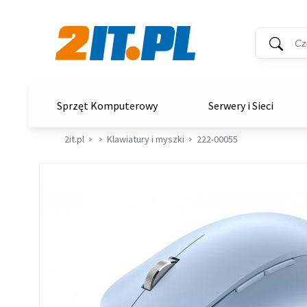
Wyszukiwar
Słowo kluc
2it.pl
Sprzęt Komputerowy
Serwery i Sieci
2it.pl
Klawiatury i myszki
222-00055