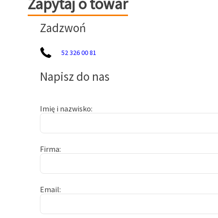
Zapytaj o towar
Zadzwoń
52 326 00 81
Napisz do nas
Imię i nazwisko
Firma
Email