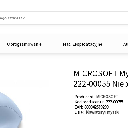
Przejdź do treści
ka
zowe
Oprogramowanie
Mat. Eksploatacyjne
Au
MICROSOFT Mys
222-00055 Nieb
Producent
MICROSOFT
Kod producenta
222-00055
EAN
889842659290
Dział
Klawiatury i myszki