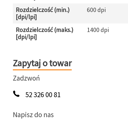
Rozdzielczość (min.)
600 dpi
[dpi/lpi]
Rozdzielczość (maks.)
1400 dpi
[dpi/lpi]
Zapytaj o towar
Zapytaj o towar
Zadzwoń
52 326 00 81
Napisz do nas