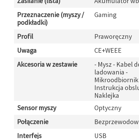
Zasilanie (lista)
Akumulator w
Przeznaczenie (myszy /
Gaming
podkładki)
Profil
Praworęczny
Uwaga
CE+WEEE
Akcesoria w zestawie
- Mysz - Kabel d
ladowania -
Mikroodbiornik
Instrukcja obslu
Naklejka
Sensor myszy
Optyczny
Połączenie
Bezprzewodow
Interfejs
USB