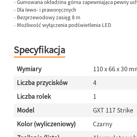
- Gumowana okładzina górna zapewniająca pewny uc
- Dla lewo- i praworęcznych
- Bezprzewodowy zasięg 8 m
- Możliwość wyłączenia podświetlenia LED
Specyfikacja
Wymiary
110 x 66 x 30 m
Liczba przycisków
4
Liczba rolek
1
Model
GXT 117 Strike
Kolor (wyliczeniowy)
Czarny