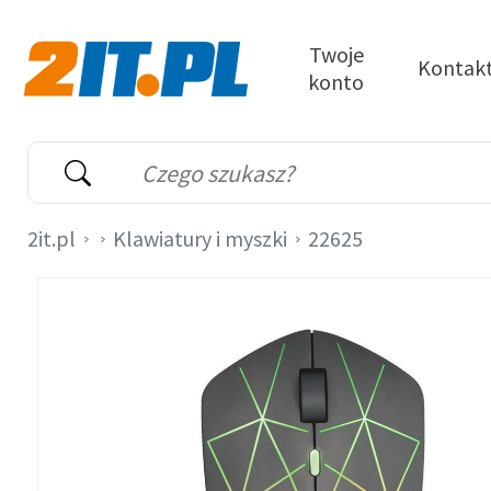
Przejdź do treści
Twoje
Kontak
konto
2it.pl
Wyszukiwarka
Słowo kluczowe
2it.pl
Klawiatury i myszki
22625