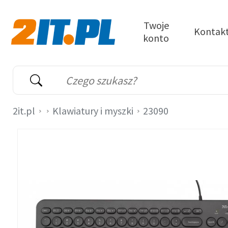
Przejdź do treści
Twoje
Kontak
konto
2it.pl
Wyszukiwarka
Słowo kluczowe
2it.pl
Klawiatury i myszki
23090