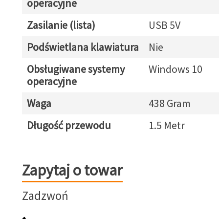
operacyjne
Zasilanie (lista)
USB 5V
Podświetlana klawiatura
Nie
Obsługiwane systemy
Windows 10
operacyjne
Waga
438 Gram
Długość przewodu
1.5 Metr
Zapytaj o towar
Zapytaj o towar
Zadzwoń