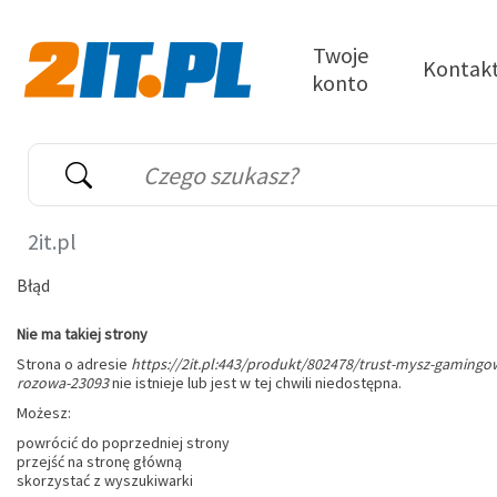
Przejdź do treści
Twoje
Kontak
konto
2it.pl
Wyszukiwarka
Słowo kluczowe
2it.pl
Błąd
Nie ma takiej strony
Strona o adresie
https://2it.pl:443/produkt/802478/trust-mysz-gamingo
rozowa-23093
nie istnieje lub jest w tej chwili niedostępna.
Możesz:
powrócić do poprzedniej strony
przejść na stronę główną
skorzystać z wyszukiwarki