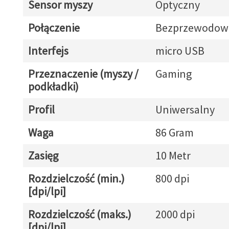
Sensor myszy
Optyczny
Połączenie
Bezprzewodow
Interfejs
micro USB
Przeznaczenie (myszy /
Gaming
podkładki)
Profil
Uniwersalny
Waga
86 Gram
Zasięg
10 Metr
Rozdzielczość (min.)
800 dpi
[dpi/lpi]
Rozdzielczość (maks.)
2000 dpi
[dpi/lpi]