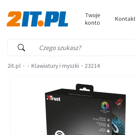
Przejdź do treści
Twoje
Kontak
konto
2it.pl
Wyszukiwarka
Słowo kluczowe
2it.pl
Klawiatury i myszki
23214