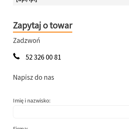
Zapytaj o towar
Zapytaj o towar
Zadzwoń
52 326 00 81
Napisz do nas
Imię i nazwisko
Firma