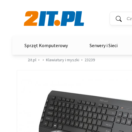
Wyszukiwar
Słowo kluc
2it.pl
Sprzęt Komputerowy
Serwery i Sieci
2it.pl
Klawiatury i myszki
23239