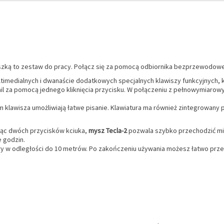
szką to zestaw do pracy. Połącz się za pomocą odbiornika bezprzewodoweg
imedialnych i dwanaście dodatkowych specjalnych klawiszy funkcyjnych, k
mail za pomocą jednego kliknięcia przycisku. W połączeniu z pełnowymiaro
em klawisza umożliwiają łatwe pisanie. Klawiatura ma również zintegrowan
ając dwóch przycisków kciuka,
mysz Tecla-2
pozwala szybko przechodzić mi
 godzin.
y w odległości do 10 metrów. Po zakończeniu używania możesz łatwo prze