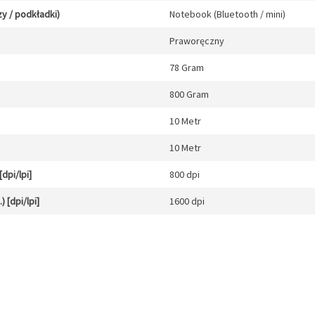
y / podkładki)
Notebook (Bluetooth / mini)
Praworęczny
78 Gram
800 Gram
10 Metr
10 Metr
dpi/lpi]
800 dpi
 [dpi/lpi]
1600 dpi