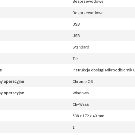
Bezprzewodowe
Bezprzewodowe
USB
USB
Standard
Tak
e
Instrukcja obslugi Mikroodbiornik 
y operacyjne
Chrome OS
y operacyjne
Windows
CE+WEEE
538 x 172 x 40 mm
1