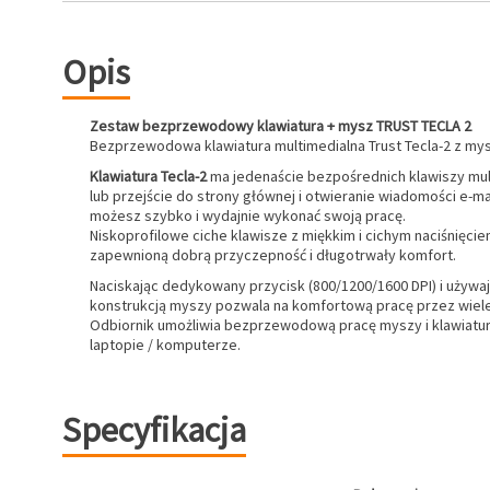
Opis
Zestaw bezprzewodowy klawiatura + mysz TRUST TECLA 2
Bezprzewodowa klawiatura multimedialna Trust Tecla-2 z my
Klawiatura Tecla-2
ma jedenaście bezpośrednich klawiszy mult
lub przejście do strony głównej i otwieranie wiadomości e-
możesz szybko i wydajnie wykonać swoją pracę.
Niskoprofilowe ciche klawisze z miękkim i cichym naciśnięci
zapewnioną dobrą przyczepność i długotrwały komfort.
Naciskając dedykowany przycisk (800/1200/1600 DPI) i używ
konstrukcją myszy pozwala na komfortową pracę przez wiele
Odbiornik umożliwia bezprzewodową pracę myszy i klawiatur
laptopie / komputerze.
Specyfikacja