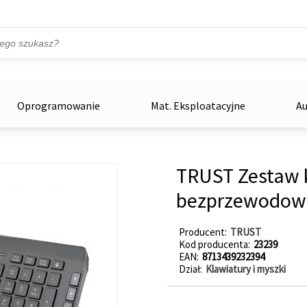
Przejdź do treści
ka
zowe
Oprogramowanie
Mat. Eksploatacyjne
Au
TRUST Zestaw k
bezprzewodowe
Producent
TRUST
Kod producenta
23239
EAN
8713439232394
Dział
Klawiatury i myszki