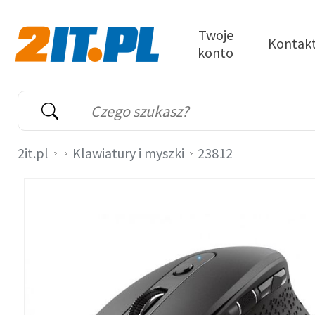
Przejdź do treści
Twoje
Kontak
konto
2it.pl
Wyszukiwarka
Słowo kluczowe
2it.pl
Klawiatury i myszki
23812