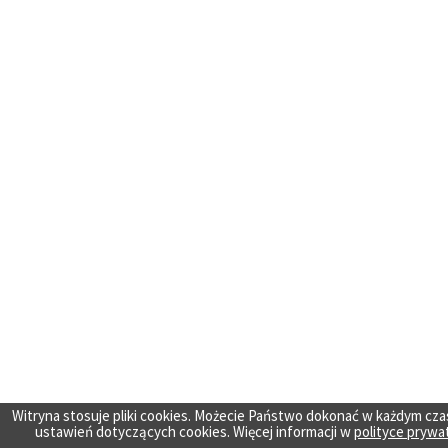
Witryna stosuje pliki cookies. Możecie Państwo dokonać w każdym cza
ustawień dotyczących cookies. Więcej informacji w
polityce prywa