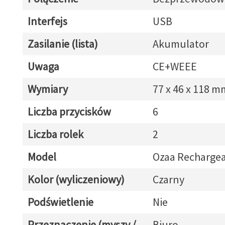
Interfejs
USB
Zasilanie (lista)
Akumulator
Uwaga
CE+WEEE
Wymiary
77 x 46 x 118 m
Liczba przycisków
6
Liczba rolek
2
Model
Ozaa Recharge
Kolor (wyliczeniowy)
Czarny
Podświetlenie
Nie
Przeznaczenie (myszy /
Biuro