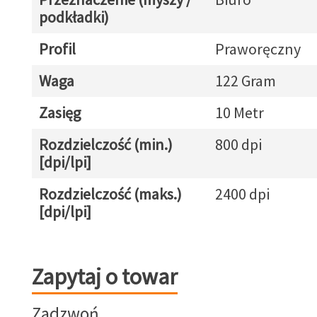
podkładki)
Profil
Praworęczny
Waga
122 Gram
Zasięg
10 Metr
Rozdzielczość (min.)
800 dpi
[dpi/lpi]
Rozdzielczość (maks.)
2400 dpi
[dpi/lpi]
Zapytaj o towar
Zapytaj o towar
Zadzwoń