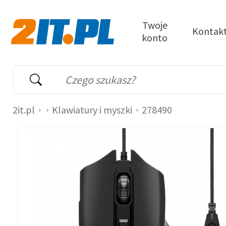
Przejdź do treści
Twoje
Kontak
konto
2it.pl
Wyszukiwarka
Słowo kluczowe
2it.pl
Klawiatury i myszki
278490