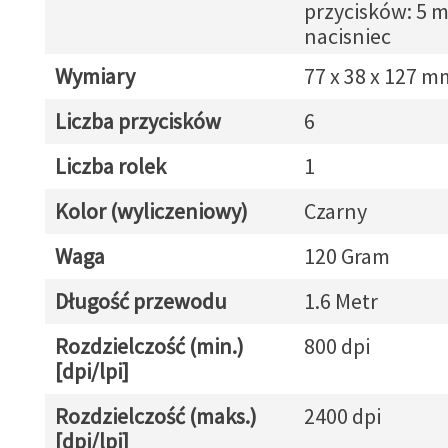
przycisków: 5 
nacisniec
Wymiary
77 x 38 x 127 m
Liczba przycisków
6
Liczba rolek
1
Kolor (wyliczeniowy)
Czarny
Waga
120 Gram
Długość przewodu
1.6 Metr
Rozdzielczość (min.)
800 dpi
[dpi/lpi]
Rozdzielczość (maks.)
2400 dpi
[dpi/lpi]