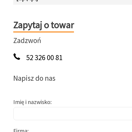
Zapytaj o towar
Zapytaj o towar
Zadzwoń
52 326 00 81
Napisz do nas
Imię i nazwisko
Firma