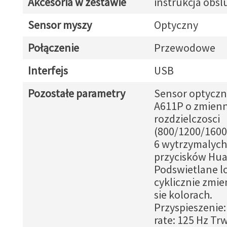
Akcesoria w zestawie
instrukcja obsl
Sensor myszy
Optyczny
Połączenie
Przewodowe
Interfejs
USB
Pozostałe parametry
Sensor optyczn
A611P o zmienn
rozdzielczosci
(800/1200/1600
6 wytrzymalych
przycisków Hua
Podswietlane l
cyklicznie zmie
sie kolorach.
Przyspieszenie:
rate: 125 Hz Tr