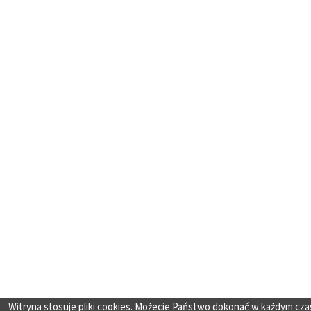
Witryna stosuje pliki cookies. Możecie Państwo dokonać w każdym cza