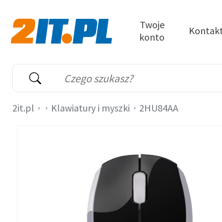
Przejdź do treści
Twoje
Kontak
konto
2it.pl
Wyszukiwarka
Słowo kluczowe
2it.pl
Klawiatury i myszki
2HU84AA