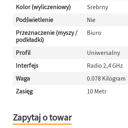
Kolor (wyliczeniowy)
Srebrny
Podświetlenie
Nie
Przeznaczenie (myszy /
Biuro
podkładki)
Profil
Uniwersalny
Interfejs
Radio 2,4 GHz
Waga
0.078 Kilogram
Zasięg
10 Metr
Zapytaj o towar
Zapytaj o towar