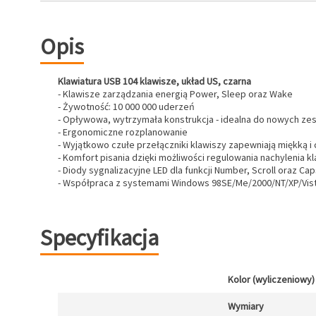
Opis
Klawiatura USB 104 klawisze, układ US, czarna
- Klawisze zarządzania energią Power, Sleep oraz Wake
- Żywotność: 10 000 000 uderzeń
- Opływowa, wytrzymała konstrukcja - idealna do nowych z
- Ergonomiczne rozplanowanie
- Wyjątkowo czułe przełączniki klawiszy zapewniają miękką i 
- Komfort pisania dzięki możliwości regulowania nachylenia kl
- Diody sygnalizacyjne LED dla funkcji Number, Scroll oraz Ca
- Współpraca z systemami Windows 98SE/Me/2000/NT/XP/Vis
Specyfikacja
Kolor (wyliczeniowy)
Wymiary