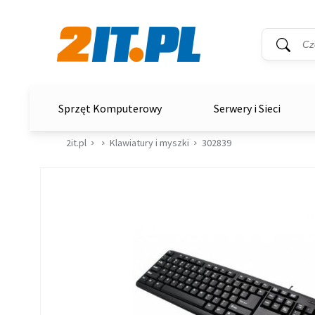
Wyszukiwar
Słowo kluc
2it.pl
Sprzęt Komputerowy
Serwery i Sieci
2it.pl
Klawiatury i myszki
302839