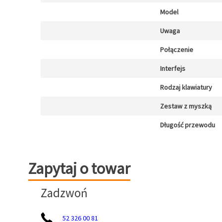
Model
Uwaga
Połączenie
Interfejs
Rodzaj klawiatury
Zestaw z myszką
Długość przewodu
Zapytaj o towar
Zapytaj o towar
Zadzwoń
52 326 00 81