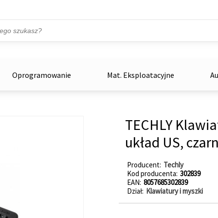
Przejdź do treści
ka
zowe
Oprogramowanie
Mat. Eksploatacyjne
Au
TECHLY Klawiat
układ US, czar
Producent
Techly
Kod producenta
302839
EAN
8057685302839
Dział
Klawiatury i myszki