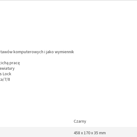
estawów komputerowych i jako wymiennik
cichą pracę
awiatury
ps Lock
ta/7/8
Czarny
458 x 170 x 35 mm