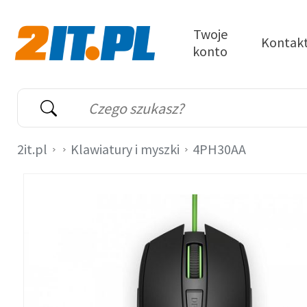
Przejdź do treści
Twoje
Kontak
konto
2it.pl
Wyszukiwarka
Słowo kluczowe
2it.pl
Klawiatury i myszki
4PH30AA