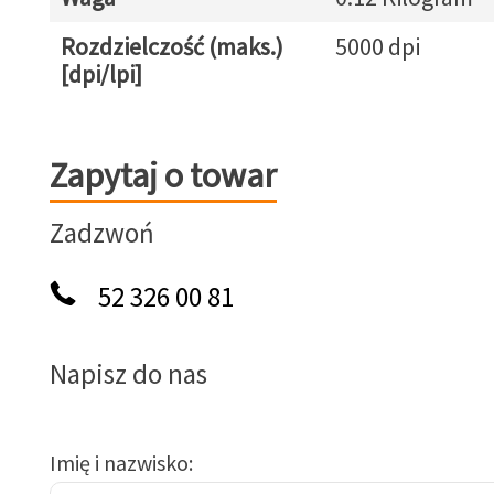
Rozdzielczość (maks.)
5000 dpi
[dpi/lpi]
Zapytaj o towar
Zapytaj o towar
Zadzwoń
52 326 00 81
Napisz do nas
Imię i nazwisko