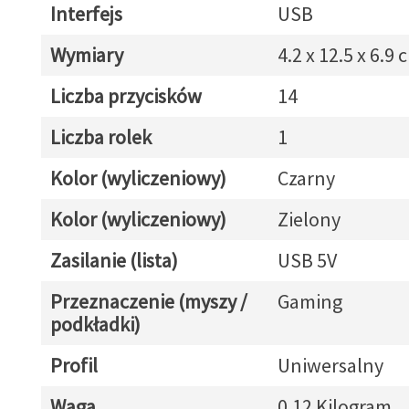
Interfejs
USB
Wymiary
4.2 x 12.5 x 6.9 
Liczba przycisków
14
Liczba rolek
1
Kolor (wyliczeniowy)
Czarny
Kolor (wyliczeniowy)
Zielony
Zasilanie (lista)
USB 5V
Przeznaczenie (myszy /
Gaming
podkładki)
Profil
Uniwersalny
Waga
0.12 Kilogram