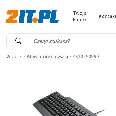
Przejdź do treści
Twoje
Kontak
konto
2it.pl
Wyszukiwarka
Słowo kluczowe
2it.pl
Klawiatury i myszki
4X30E50999