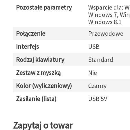
Pozostałe parametry
Wsparcie dla: 
Windows 7, Win
Windows 8.1
Połączenie
Przewodowe
Interfejs
USB
Rodzaj klawiatury
Standard
Zestaw z myszką
Nie
Kolor (wyliczeniowy)
Czarny
Zasilanie (lista)
USB 5V
Zapytaj o towar
Zapytaj o towar