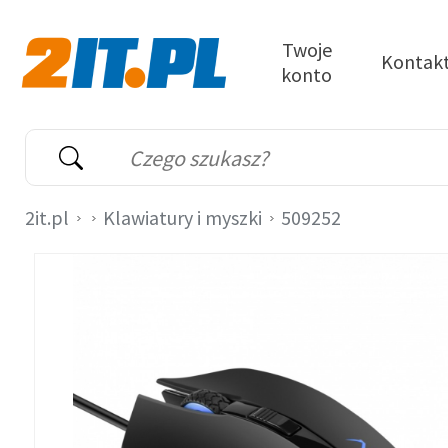
Przejdź do treści
Twoje
Kontak
konto
2it.pl
Wyszukiwarka
Słowo kluczowe
2it.pl
Klawiatury i myszki
509252