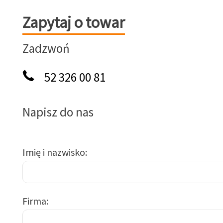
Zapytaj o towar
Zapytaj o towar
Zadzwoń
52 326 00 81
Napisz do nas
Imię i nazwisko
Firma