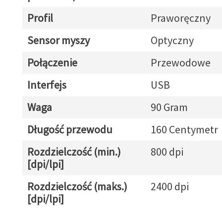
Profil
Praworęczny
Sensor myszy
Optyczny
Połączenie
Przewodowe
Interfejs
USB
Waga
90 Gram
Długość przewodu
160 Centymetr
Rozdzielczość (min.)
800 dpi
[dpi/lpi]
Rozdzielczość (maks.)
2400 dpi
[dpi/lpi]