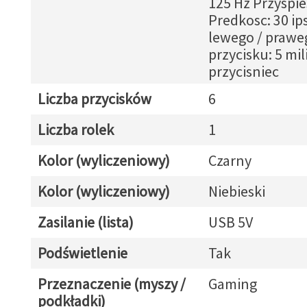
125 Hz Przyspie
Predkosc: 30 ip
lewego / prawe
przycisku: 5 mi
przycisniec
Liczba przycisków
6
Liczba rolek
1
Kolor (wyliczeniowy)
Czarny
Kolor (wyliczeniowy)
Niebieski
Zasilanie (lista)
USB 5V
Podświetlenie
Tak
Przeznaczenie (myszy /
Gaming
podkładki)