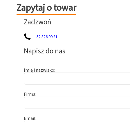
Zapytaj o towar
Zapytaj o towar
Zadzwoń
52 326 00 81
Napisz do nas
Imię i nazwisko
Firma
Email