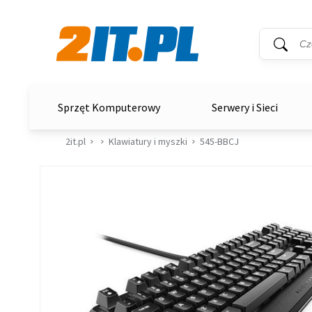
Wyszukiwar
Słowo kluc
2it.pl
Sprzęt Komputerowy
Serwery i Sieci
2it.pl
Klawiatury i myszki
545-BBCJ