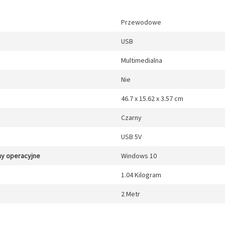
Przewodowe
USB
Multimedialna
Nie
46.7 x 15.62 x 3.57 cm
Czarny
USB 5V
y operacyjne
Windows 10
1.04 Kilogram
2 Metr