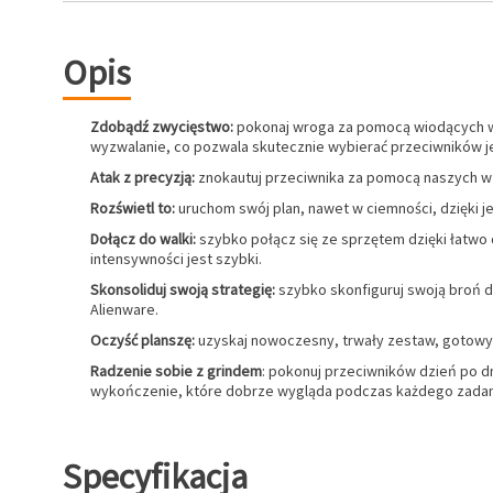
Opis
Zdobądź zwycięstwo:
pokonaj wroga za pomocą wiodących w b
wyzwalanie, co pozwala skutecznie wybierać przeciwników j
Atak z precyzją:
znokautuj przeciwnika za pomocą naszych w 
Rozświetl to:
uruchom swój plan, nawet w ciemności, dzięki
Dołącz do walki:
szybko połącz się ze sprzętem dzięki łatwo
intensywności jest szybki.
Skonsoliduj swoją strategię:
szybko skonfiguruj swoją broń d
Alienware.
Oczyść planszę:
uzyskaj nowoczesny, trwały zestaw, gotowy d
Radzenie sobie z grindem
: pokonuj przeciwników dzień po dn
wykończenie, które dobrze wygląda podczas każdego zadan
Specyfikacja