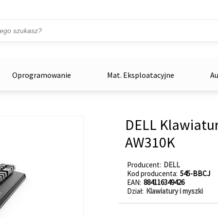
Przejdź do treści
ka
zowe
Oprogramowanie
Mat. Eksploatacyjne
Au
DELL Klawiatur
AW310K
Producent
DELL
Kod producenta
545-BBCJ
EAN
884116349426
Dział
Klawiatury i myszki