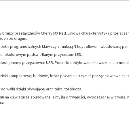
ranży przełączników Cherry MX Red. Liniowa charakterystyka przełączania 
eden po drugim.
pełni programowalnych klawiszy z funkcją N-key rollover i wbudowaną pam
 jednokolorowym podświetlanym przyciskom LED.
 dostępnemu przejściówce USB. Ponadto dedykowane klawisze multimedialne
zięki kompaktowej budowie, która pozwala utrzymać porządek w swojej stac
o walki dzięki pływającej architekturze klucza.
iu na klawiaturze zbudowanej z myślą o trwałości, wyposażonej w trwałą, m
ia.