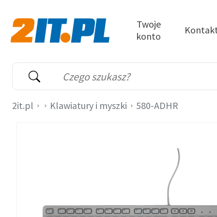
Przejdź do treści
Twoje
Kontak
konto
2it.pl
Wyszukiwarka
Słowo kluczowe
2it.pl
Klawiatury i myszki
580-ADHR