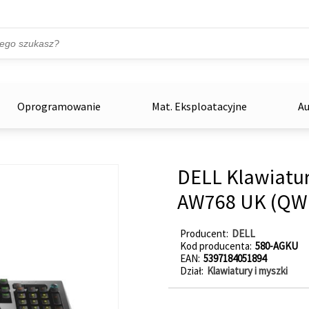
Przejdź do treści
ka
zowe
Oprogramowanie
Mat. Eksploatacyjne
Au
DELL Klawiatur
AW768 UK (QW
Producent
DELL
Kod producenta
580-AGKU
EAN
5397184051894
Dział
Klawiatury i myszki