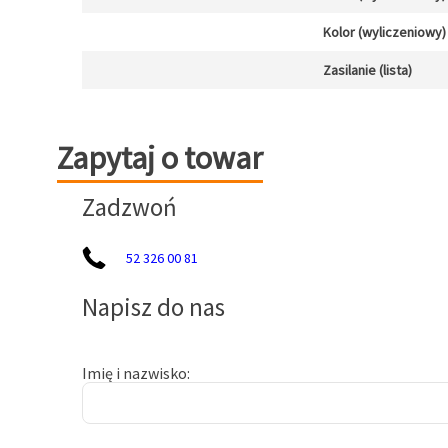
Kolor (wyliczeniowy)
Zasilanie (lista)
Zapytaj o towar
Zapytaj o towar
Zadzwoń
52 326 00 81
Napisz do nas
Imię i nazwisko