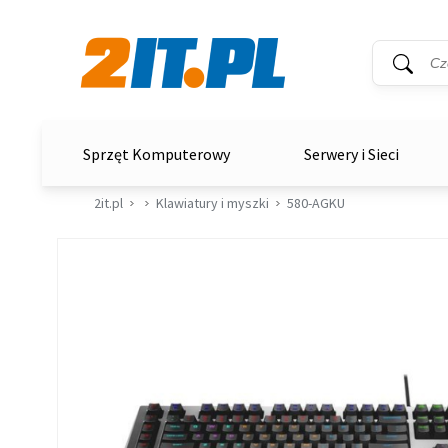
Wyszukiwar
Słowo kluc
2it.pl
Sprzęt Komputerowy
Serwery i Sieci
2it.pl
Klawiatury i myszki
580-AGKU