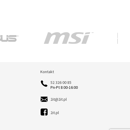
Kontakt
Kontakt
52 326 00 85
Pn-Pt 8:00-16:00
2it@2it.pl
2it.pl