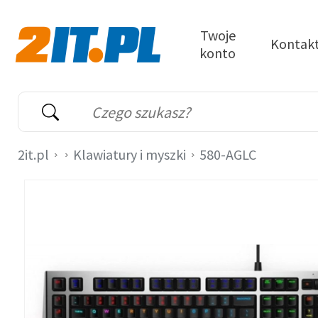
Przejdź do treści
Twoje
Kontak
konto
2it.pl
Wyszukiwarka
Słowo kluczowe
2it.pl
Klawiatury i myszki
580-AGLC