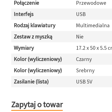
Połączenie
Przewodowe
Interfejs
USB
Rodzaj klawiatury
Multimedialna
Zestaw z myszką
Nie
Wymiary
17.2 x 50 x 5.5 
Kolor (wyliczeniowy)
Czarny
Kolor (wyliczeniowy)
Srebrny
Zasilanie (lista)
USB 5V
Zapytaj o towar
Zapytaj o towar