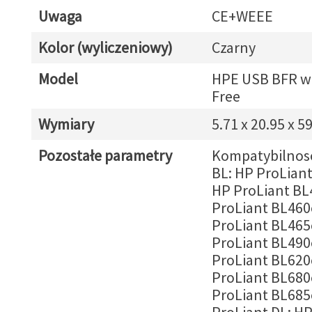
Uwaga
CE+WEEE
Kolor (wyliczeniowy)
Czarny
Model
HPE USB BFR w
Free
Wymiary
5.71 x 20.95 x 5
Pozostałe parametry
Kompatybilnosc
BL: HP ProLian
HP ProLiant BL
ProLiant BL460
ProLiant BL465
ProLiant BL490
ProLiant BL620
ProLiant BL680
ProLiant BL685