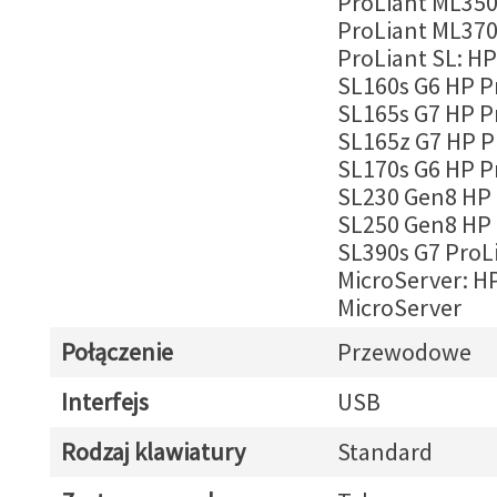
ProLiant ML35
ProLiant ML370
ProLiant SL: HP
SL160s G6 HP P
SL165s G7 HP P
SL165z G7 HP P
SL170s G6 HP P
SL230 Gen8 HP 
SL250 Gen8 HP 
SL390s G7 ProL
MicroServer: H
MicroServer
Połączenie
Przewodowe
Interfejs
USB
Rodzaj klawiatury
Standard