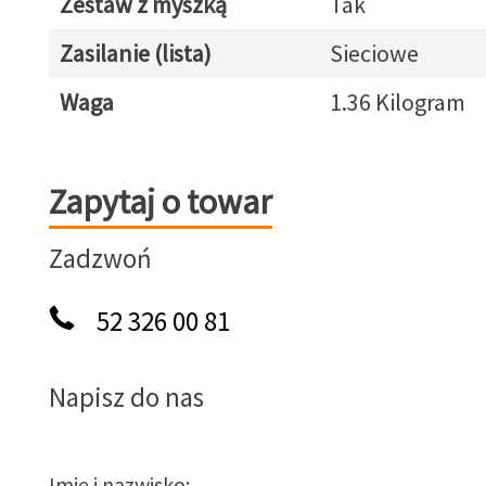
Zestaw z myszką
Tak
Zasilanie (lista)
Sieciowe
Waga
1.36 Kilogram
Zapytaj o towar
Zapytaj o towar
Zadzwoń
52 326 00 81
Napisz do nas
Imię i nazwisko