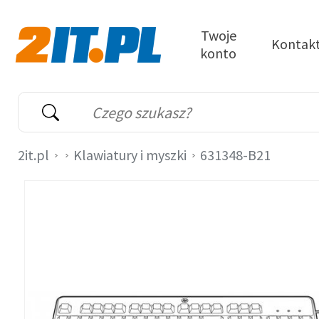
Przejdź do treści
Twoje
Kontak
konto
2it.pl
Wyszukiwarka
Słowo kluczowe
2it.pl
Klawiatury i myszki
631348-B21