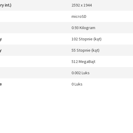
y int.)
2592 x 1944
microSD
0.93 Kilogram
y
102 Stopnie (kąt)
y
55 Stopnie (kąt)
512 MegaBajt
0.002 Luks
e
0 Luks