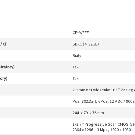
CE+WEEE
/ CF
SDXC ( > 32GB)
Biały
stratory)
Tak
tory)
Tak
2.8 mm Kat widzenia: 102 ° Zasieg 
PoE (802.3af), ePoE, 12 V DC / 800
244 x 79 x 76 mm
1/2.7 " Progressive Scan CMOS 5 Mp
2304 x 1296 - 3 Mpx , 1920 x 1080 - 