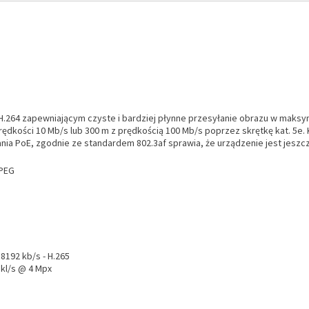
H.264 zapewniającym czyste i bardziej płynne przesyłanie obrazu w maksy
rędkości 10 Mb/s lub 300 m z prędkością 100 Mb/s poprzez skrętkę kat. 5e. 
a PoE, zgodnie ze standardem 802.3af sprawia, że urządzenie jest jeszcze 
JPEG
. 8192 kb/s - H.265
 kl/s @ 4 Mpx