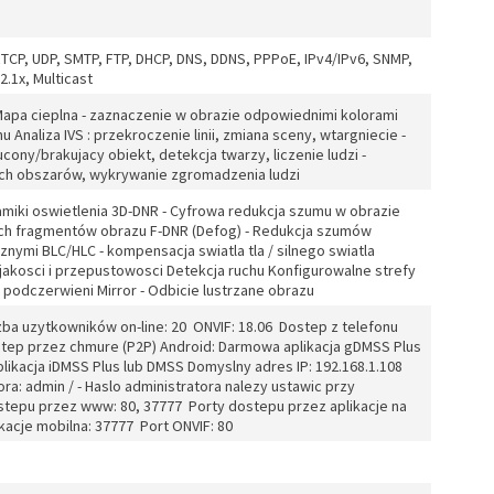
RTCP, UDP, SMTP, FTP, DHCP, DNS, DDNS, PPPoE, IPv4/IPv6, SNMP,
2.1x, Multicast
 Mapa cieplna - zaznaczenie w obrazie odpowiednimi kolorami
Analiza IVS : przekroczenie linii, zmiana sceny, wtargniecie -
ucony/brakujacy obiekt, detekcja twarzy, liczenie ludzi -
ych obszarów, wykrywanie zgromadzenia ludzi
amiki oswietlenia 3D-DNR - Cyfrowa redukcja szumu w obrazie
ych fragmentów obrazu F-DNR (Defog) - Redukcja szumów
ymi BLC/HLC - kompensacja swiatla tla / silnego swiatla
jakosci i przepustowosci Detekcja ruchu Konfigurowalne strefy
r podczerwieni Mirror - Odbicie lustrzane obrazu
ba uzytkowników on-line: 20 ONVIF: 18.06 Dostep z telefonu
tep przez chmure (P2P) Android: Darmowa aplikacja gDMSS Plus
likacja iDMSS Plus lub DMSS Domyslny adres IP: 192.168.1.108
ora: admin / - Haslo administratora nalezy ustawic przy
tepu przez www: 80, 37777 Porty dostepu przez aplikacje na
kacje mobilna: 37777 Port ONVIF: 80