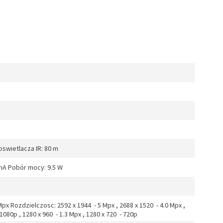
oswietlacza IR: 80 m
 mA Pobór mocy: 9.5 W
x Rozdzielczosc: 2592 x 1944 - 5 Mpx , 2688 x 1520 - 4.0 Mpx ,
1080p , 1280 x 960 - 1.3 Mpx , 1280 x 720 - 720p