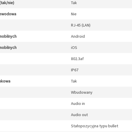
(tak/nie)
Tak
zewodowa
Nie
RJ-45 (LAN)
mobilnych
Android
mobilnych
iOS
802.3af
IP67
unkowa
Tak
Wbudowany
Audio in
Audio out
Stałopozycyjna typu bullet