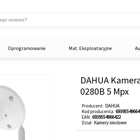
Przejdź do treści
ka
zowe
Oprogramowanie
Mat. Eksploatacyjne
Au
DAHUA Kamera 
0280B 5 Mpx
Producent
DAHUA
Kod producenta
69395549664
EAN
6939554966422
Dział
Kamery sieciowe