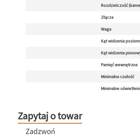
Rozdzielczość (kamer
Złącza
Waga
Kąt widzenia poziom
Kąt widzenia pionow
Pamięć wewnętrzna
Minimalna czułość
Minimalne oświetleni
Zapytaj o towar
Zapytaj o towar
Zadzwoń