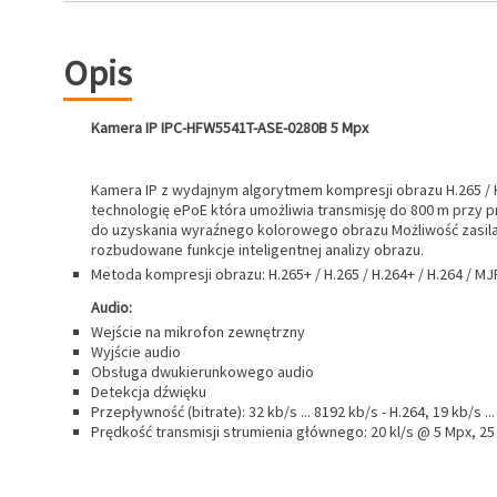
Opis
Kamera IP IPC-HFW5541T-ASE-0280B 5 Mpx
Kamera IP z wydajnym algorytmem kompresji obrazu H.265 / 
technologię ePoE która umożliwia transmisję do 800 m przy p
do uzyskania wyraźnego kolorowego obrazu Możliwość zasilani
rozbudowane funkcje inteligentnej analizy obrazu.
Metoda kompresji obrazu: H.265+ / H.265 / H.264+ / H.264 / M
Audio:
Wejście na mikrofon zewnętrzny
Wyjście audio
Obsługa dwukierunkowego audio
Detekcja dźwięku
Przepływność (bitrate): 32 kb/s ... 8192 kb/s - H.264, 19 kb/s ..
Prędkość transmisji strumienia głównego: 20 kl/s @ 5 Mpx, 25