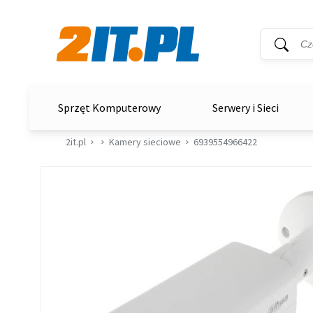
Wyszukiwar
Słowo kluc
2it.pl
Sprzęt Komputerowy
Serwery i Sieci
2it.pl
Kamery sieciowe
6939554966422