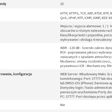
undę
25
HTTP, HTTPS, TCP, ARP, RTSP, RTP, 
QoS, UPnP, NTP, ICMP, IGMP, IEEE 80
Wejscia / wyjscia alarmowe: 1 / 1
obszarów o róznym natezeniu ruchu 
klasyfikacja ludzi i pojazdów, porz
wykrywanie i obsluga 4 niezalezn
WDR - 120 dB - Szeroki zakres dyn
ROI - poprawianie jakosci wybran
zwiazanych z opadami atmosferyczn
Mozliwosc zmiany rozdzielczosci, 
prywatnosci ICR - Mechaniczny filt
rowanie, konfiguracja
WEB Server: Wbudowany Maks. licz
komórkowego: Port: 37777 lub dos
lub DMSS iOS (iPhone): Darmowa ap
Domyslny login / haslo administrat
pierwszym uruchomieniu Porty dos
PC: 37777 Port dostepu przez apli
Nie