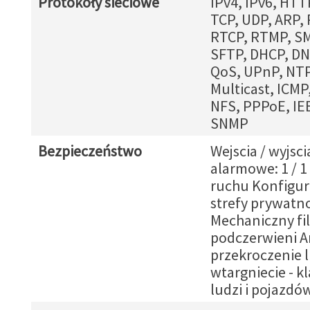
Protokoły sieciowe
IPv4, IPv6, HT
TCP, UDP, ARP, 
RTCP, RTMP, SM
SFTP, DHCP, DN
QoS, UPnP, NTP
Multicast, ICMP
NFS, PPPoE, IEE
SNMP
Bezpieczeństwo
Wejscia / wyjsci
alarmowe: 1 / 1
ruchu Konfigu
strefy prywatno
Mechaniczny fil
podczerwieni An
przekroczenie li
wtargniecie - kl
ludzi i pojazd