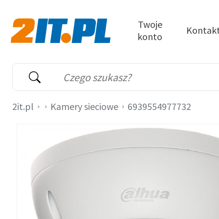
Przejdź do treści
Twoje
Kontak
konto
2it.pl
Wyszukiwarka
Słowo kluczowe
2it.pl
Kamery sieciowe
6939554977732