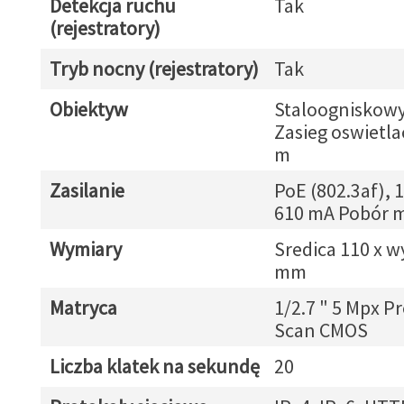
Detekcja ruchu
Tak
(rejestratory)
Tryb nocny (rejestratory)
Tak
Obiektyw
Staloogniskow
Zasieg oswietlac
m
Zasilanie
PoE (802.3af), 1
610 mA Pobór m
Wymiary
Sredica 110 x 
mm
Matryca
1/2.7 " 5 Mpx P
Scan CMOS
Liczba klatek na sekundę
20