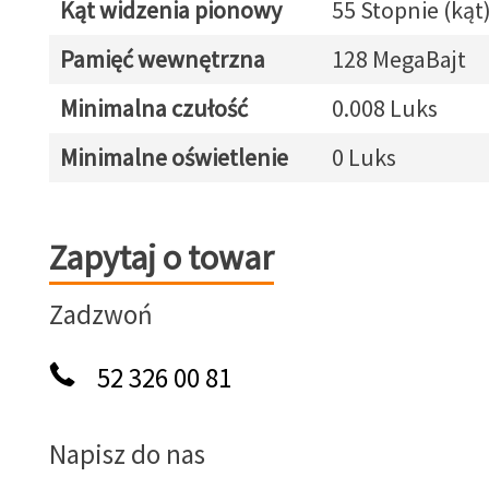
Kąt widzenia pionowy
55 Stopnie (kąt
Pamięć wewnętrzna
128 MegaBajt
Minimalna czułość
0.008 Luks
Minimalne oświetlenie
0 Luks
Zapytaj o towar
Zapytaj o towar
Zadzwoń
52 326 00 81
Napisz do nas