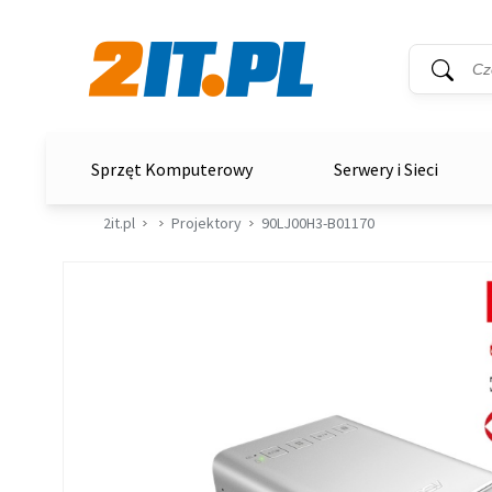
Wyszukiwar
Słowo kluc
2it.pl
Sprzęt Komputerowy
Serwery i Sieci
2it.pl
Projektory
90LJ00H3-B01170