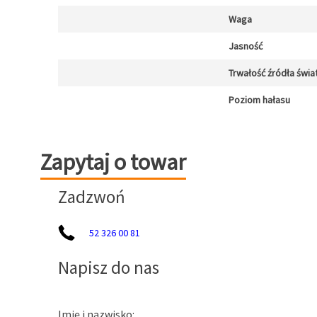
Waga
Jasność
Trwałość źródła świa
Poziom hałasu
Zapytaj o towar
Zapytaj o towar
Zadzwoń
52 326 00 81
Napisz do nas
Imię i nazwisko