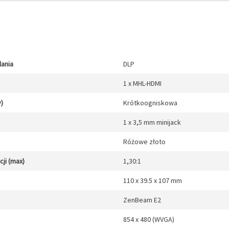
lania
DLP
1 x MHL-HDMI
y)
Krótkoogniskowa
1 x 3,5 mm minijack
Różowe złoto
ji (max)
1,30:1
110 x 39.5 x 107 mm
ZenBeam E2
854 x 480 (WVGA)