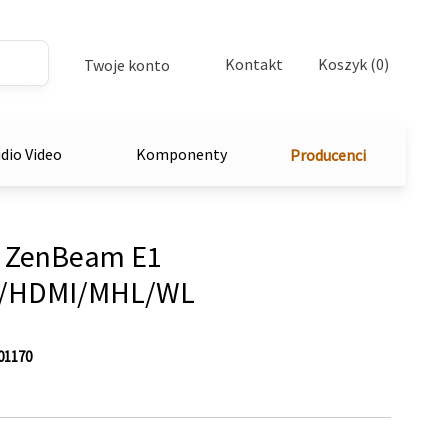
Kontakt
Koszyk (0)
Twoje konto
dio Video
Komponenty
Producenci
r ZenBeam E1
h/HDMI/MHL/WL
01170