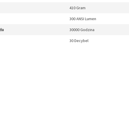
410 Gram
300 ANSI Lumen
tła
30000 Godzina
30 Decybel