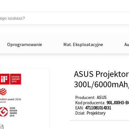
Przejdź do treści
ka
zowe
Oprogramowanie
Mat. Eksploatacyjne
Au
ASUS Projekto
300L/6000mA
Producent
ASUS
Kod producenta
90LJ00H3-B
EAN
4711081014331
Dział
Projektory