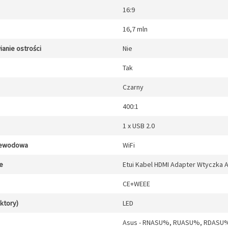
16:9
16,7 mln
anie ostrości
Nie
Tak
Czarny
400:1
1 x USB 2.0
zewodowa
WiFi
e
Etui Kabel HDMI Adapter Wtyczka A
CE+WEEE
ektory)
LED
Asus - RNASU%, RUASU%, RDASU