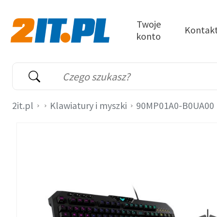
Przejdź do treści
Twoje
Kontak
konto
2it.pl
Wyszukiwarka
Słowo kluczowe
2it.pl
Klawiatury i myszki
90MP01A0-B0UA00