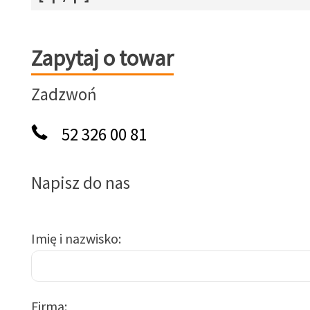
Zapytaj o towar
Zapytaj o towar
Zadzwoń
52 326 00 81
Napisz do nas
Imię i nazwisko
Firma