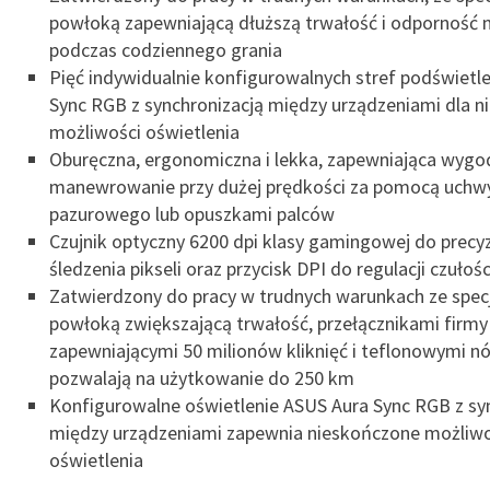
powłoką zapewniającą dłuższą trwałość i odporność n
podczas codziennego grania
Pięć indywidualnie konfigurowalnych stref podświetl
Sync RGB z synchronizacją między urządzeniami dla 
możliwości oświetlenia
Oburęczna, ergonomiczna i lekka, zapewniająca wygo
manewrowanie przy dużej prędkości za pomocą uchw
pazurowego lub opuszkami palców
Czujnik optyczny 6200 dpi klasy gamingowej do precy
śledzenia pikseli oraz przycisk DPI do regulacji czułośc
Zatwierdzony do pracy w trudnych warunkach ze specj
powłoką zwiększającą trwałość, przełącznikami firm
zapewniającymi 50 milionów kliknięć i teflonowymi n
pozwalają na użytkowanie do 250 km
Konfigurowalne oświetlenie ASUS Aura Sync RGB z sy
między urządzeniami zapewnia nieskończone możliwo
oświetlenia