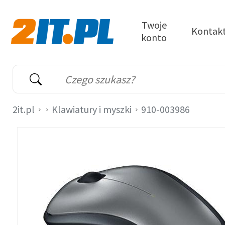
Przejdź do treści
Twoje
Kontak
konto
2it.pl
Wyszukiwarka
Słowo kluczowe
2it.pl
Klawiatury i myszki
910-003986