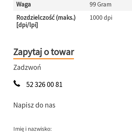
Waga
99 Gram
Rozdzielczość (maks.)
1000 dpi
[dpi/lpi]
Zapytaj o towar
Zapytaj o towar
Zadzwoń
52 326 00 81
Napisz do nas
Imię i nazwisko