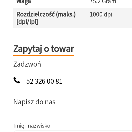
Waga
75.2 Gram
Rozdzielczość (maks.)
1000 dpi
[dpi/lpi]
Zapytaj o towar
Zapytaj o towar
Zadzwoń
52 326 00 81
Napisz do nas
Imię i nazwisko