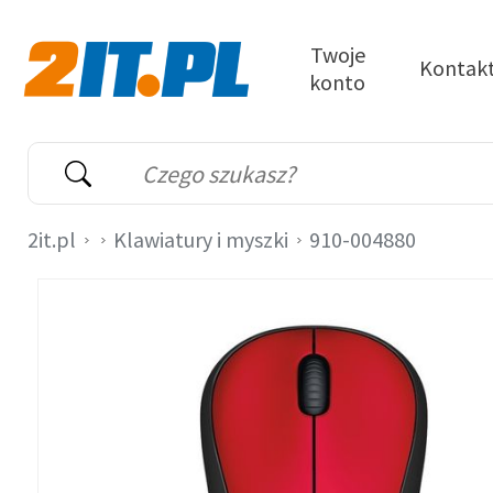
Przejdź do treści
Twoje
Kontak
konto
2it.pl
Wyszukiwarka
Słowo kluczowe
2it.pl
Klawiatury i myszki
910-004880