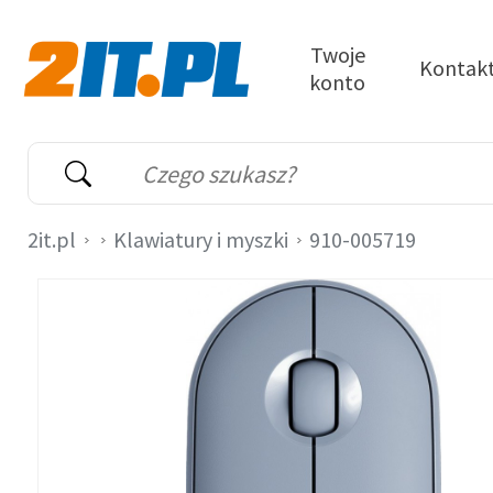
Przejdź do treści
Twoje
Kontak
konto
2it.pl
Wyszukiwarka
Słowo kluczowe
2it.pl
Klawiatury i myszki
910-005719