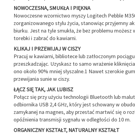
NOWOCZESNA, SMUKŁA I PIĘKNA
Nowoczesne wzornictwo myszy Logitech Pebble M350
zorganizowanego stylu życia, stanowiąc przyjemny ak
biurku. Jest na tyle smukła, że bez problemu możesz w
torebki i zabrać do kawiarni.
KLIKAJ I PRZEWIJAJ W CISZY
Pracuj w kawiarni, bibliotece lub zatłoczonym pociągu
przeszkadzając. Uzyskasz to samo wrażenie kliknięcia,
ono około 90% mniej słyszalne.1 Nawet szerokie gu
przewijania sunie w ciszy.
ŁĄCZ SIĘ TAK, JAK LUBISZ
Połącz się przy użyciu technologii Bluetooth lub malu
odbiornika USB 2,4 GHz, który jest schowany w obud
zamykanej na magnes, aby przestać martwić się o rozł
opóźnienia transmisji sygnału w odległości do 10 m.
ORGANICZNY KSZTAŁT, NATURALNY KSZTAŁT