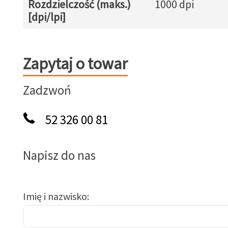
Rozdzielczość (maks.)
1000 dpi
[dpi/lpi]
Zapytaj o towar
Zapytaj o towar
Zadzwoń
52 326 00 81
Napisz do nas
Imię i nazwisko