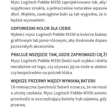
Mysz Logitech Pebble M350 zaprojektowano tak, aby 
wyjątkowo smukła, a jednocześnie naturalnie wpasow
dłoń. Miękkie, zaokrąglone boki są tak wygodne, że i
będzie wyzwaniem.
ODPOWIEDNI KOLOR DLA CIEBIE
Wybierz mysz Logitech Pebble M350 w kolorze biała
grafitowym lub jasno różowym, aby doskonale dopas
pozostałych akcesoriów.
PRACUJE WSZĘDZIE TAM, GDZIE ZAPROWADZI CIĘ Ż
Mysz Logitech Pebble M350 śledzi ruch szybko i dokła
niezależnie od tego, czy używasz jej na stole w ulubion
czy bezpośrednio na pościeli łóżka.
WIĘKSZE PRZERWY MIĘDZY WYMIANĄ BATERII
18-miesięczna żywotność baterii oznacza, że nie musi
o utratę zasilania. Mysz Logitech Pebble M350 autom
przechodzi w oszczędzający baterię tryb uśpienia, gdy
przerwę.