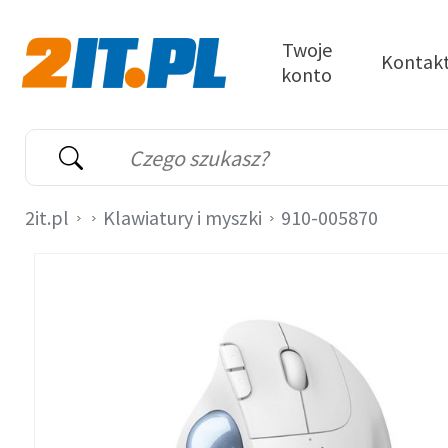
Przejdź do treści
Twoje
Kontak
konto
2it.pl
Wyszukiwarka
Słowo kluczowe
2it.pl
Klawiatury i myszki
910-005870