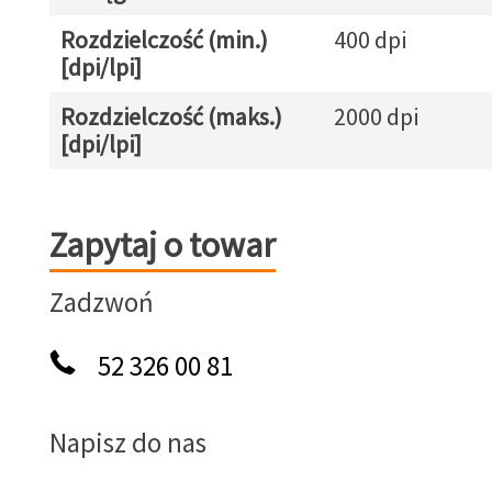
Rozdzielczość (min.)
400 dpi
[dpi/lpi]
Rozdzielczość (maks.)
2000 dpi
[dpi/lpi]
Zapytaj o towar
Zapytaj o towar
Zadzwoń
52 326 00 81
Napisz do nas