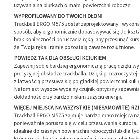
używania na biurkach o małej powierzchni roboczej.
WYPROFILOWANY DO TWOICH DŁONI
Trackball ERGO M575 został zaprojektowany i wykona
sposób, aby ergonomicznie dopasowywać się do kształ
brak konieczności poruszania ręką, aby przesunąć kurs
że Twoja ręka i ramię pozostają zawsze rozluźnione.
POWIEDZ TAK DLA OBSŁUGI KCIUKIEM
Zapewnij sobie bardziej ergonomiczną pracę dzięki w
precyzyjnej obsłudze trackballa. Dzięki przezroczystej
z łatwością przesuwa się po gładkiej powierzchni kuli
Natomiast wysoce wydajny czujnik optyczny zapewni
dokładność przy bardzo niskim zużyciu energii.
WIĘCEJ MIEJSCA NA WSZYSTKIE (NIESAMOWITE) RZ
Trackball ERGO M575 zajmuje bardzo mało miejsca na
ponieważ nie porusza się w celu przesuwania kursora.
idealnie do ciasnych powierzchni roboczych lub dla tyc
którzy mają biurka pełne papierów i rzeczy osobistyc