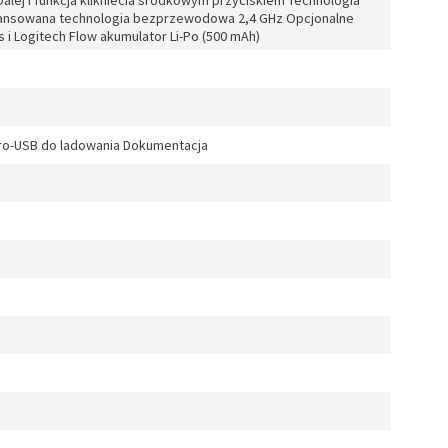
alej i funkcja klikniecia srodkowym przyciskiem Technologia
ansowana technologia bezprzewodowa 2,4 GHz Opcjonalne
i Logitech Flow akumulator Li-Po (500 mAh)
cro-USB do ladowania Dokumentacja