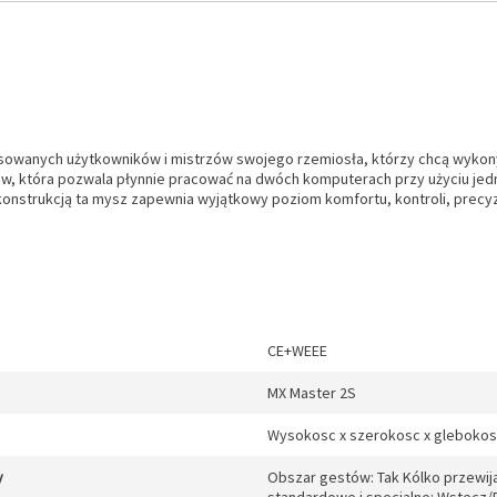
sowanych użytkowników i mistrzów swojego rzemiosła, którzy chcą wykon
w, która pozwala płynnie pracować na dwóch komputerach przy użyciu jedne
onstrukcją ta mysz zapewnia wyjątkowy poziom komfortu, kontroli, precyzj
CE+WEEE
MX Master 2S
Wysokosc x szerokosc x glebokosc
y
Obszar gestów: Tak Kólko przewija