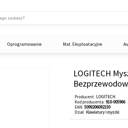
Przejdź do treści
ka
zowe
Oprogramowanie
Mat. Eksploatacyjne
Au
LOGITECH Mysz
Bezprzewodo
Producent
LOGITECH
Kod producenta
910-005966
EAN
5099206092150
Dział
Klawiatury i myszki