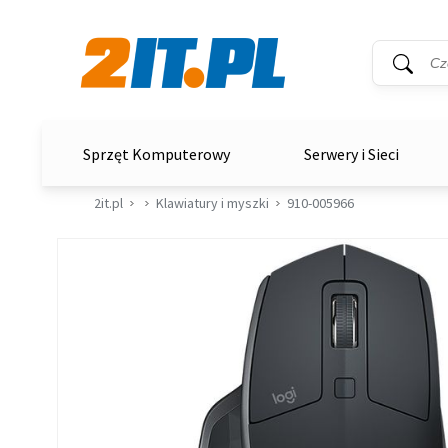
Wyszukiwar
Słowo kluc
2it.pl
Sprzęt Komputerowy
Serwery i Sieci
2it.pl
Klawiatury i myszki
910-005966