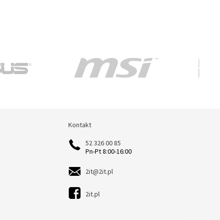
Kontakt
Kontakt
52 326 00 85
Pn-Pt 8:00-16:00
2it@2it.pl
2it.pl