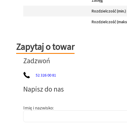
Zasięg
Rozdzielczość (min.) [
Rozdzielczość (maks.)
Zapytaj o towar
Zapytaj o towar
Zadzwoń
52 326 00 81
Napisz do nas
Imię i nazwisko