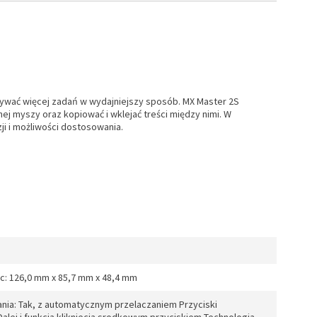
ywać więcej zadań w wydajniejszy sposób. MX Master 2S
j myszy oraz kopiować i wklejać treści między nimi. W
i i możliwości dostosowania.
: 126,0 mm x 85,7 mm x 48,4 mm
nia: Tak, z automatycznym przelaczaniem Przyciski