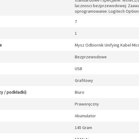
standardowe i specjalne: Wstecz/D
lacznosci bezprzewodowej: Zaaw
oprogramowanie: Logitech Options 
7
1
e
Mysz Odbiornik Unifying Kabel Mi
Bezprzewodowe
USB
Grafitowy
y / podkładki)
Biuro
Praworęczny
Akumulator
145 Gram