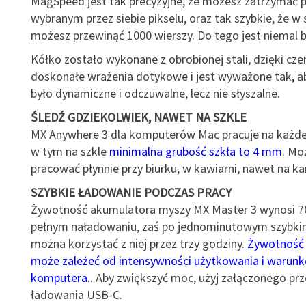
MagSpeed jest tak precyzyjne, że możesz zatrzymać p
wybranym przez siebie pikselu, oraz tak szybkie, że w
możesz przewinąć 1000 wierszy. Do tego jest niemal 
Kółko zostało wykonane z obrobionej stali, dzięki c
doskonałe wrażenia dotykowe i jest wyważone tak, ab
było dynamiczne i odczuwalne, lecz nie słyszalne.
ŚLEDŹ GDZIEKOLWIEK, NAWET NA SZKLE
MX Anywhere 3 dla komputerów Mac pracuje na każdej
w tym na szkle
minimalna grubość szkła to 4 mm
. Mo
pracować płynnie przy biurku, w kawiarni, nawet na ka
SZYBKIE ŁADOWANIE PODCZAS PRACY
Żywotność akumulatora myszy MX Master 3 wynosi 70
pełnym naładowaniu, zaś po jednominutowym szybki
można korzystać z niej przez trzy godziny.
Żywotność
może zależeć od intensywności użytkowania i warunk
komputera.
. Aby zwiększyć moc, użyj załączonego p
ładowania USB-C.