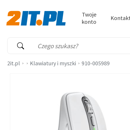
Przejdź do treści
Twoje
Kontak
konto
2it.pl
Wyszukiwarka
Słowo kluczowe
2it.pl
Klawiatury i myszki
910-005989