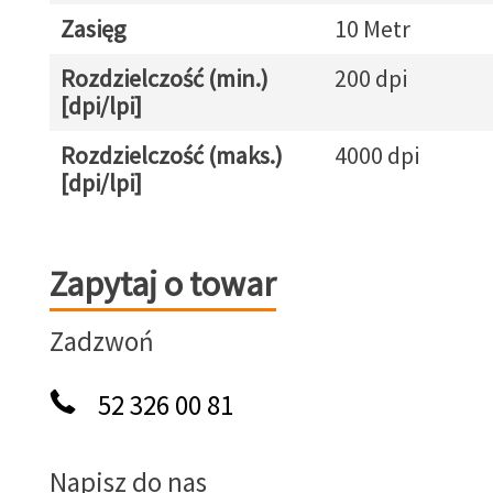
Zasięg
10 Metr
Rozdzielczość (min.)
200 dpi
[dpi/lpi]
Rozdzielczość (maks.)
4000 dpi
[dpi/lpi]
Zapytaj o towar
Zapytaj o towar
Zadzwoń
52 326 00 81
Napisz do nas