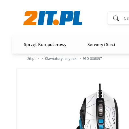
Wyszukiwar
Słowo kluc
2it.pl
Sprzęt Komputerowy
Serwery i Sieci
2it.pl
Klawiatury i myszki
910-006097