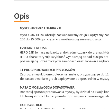
Opis
Mysz G502 Hero LOL-KDA 2.0
Mysz G502 HERO oferuje zaawansowany czujnik optyczny zape
200 do 25 600 dpi i ciężarki z możliwością zmiany pozycji.
CZUJNIK HERO 25K
HERO 25K to nasz najbardziej dokładny czujnik do grania, kt
HERO charakteryzuje szybkość wynoszącą ponad 400 ips oraz ś
pozwalającą uczestniczyć w zawodach oraz zapewnia najbard
11 PROGRAMOWALNYCH PRZYCISKÓW
Zaprogramuj ulubione polecenia i makra, przypisując je do 11
do zastosowania w grach zapisywane bezpośrednio w myszy,
MASA Z MOŻLIWOŚCIĄ DOPASOWANIA
Dostosuj sposób przesuwania myszy, by działał na Twoją kor
lub lewej strony. Eksperymentuj z pozycjami i równowagą, a
LIGHTSYNC RGB