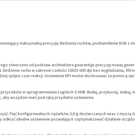
wniający maksymalną precyzję śledzenia ruchów, podświetlenie RGB z moż
órego stworzona od podstaw architektura gwarantuje precyzję nowej generac
ledzenie ruchu w zakresie czułości 10025 600 dpi bez wygładzania, filtrow
ziej spójny czas reakcji. Ustawienia DPI można dostosować za pomocą op
 przycisków w oprogramowaniu Logitech G HUB. Buduj, przykucnij, atakuj, le
 aby wszędzie mieć pod ręką przydatne ustawienia.
zyść. Pięć konfigurowalnych ciężarków 3,6 g dostarczanych wraz z myszą G5
by odkryć idealne ustawienie pozwalające zoptymalizować działanie urządz