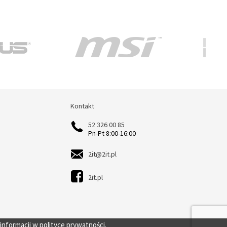
Kontakt
Kontakt
52 326 00 85
Pn-Pt 8:00-16:00
2it@2it.pl
2it.pl
 informacji w
polityce prywatności.