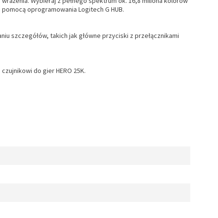
wrażenia. Wybieraj z pełnego spektrum ok. 16,8 miliona kolorów
 za pomocą oprogramowania Logitech G HUB.
u szczegółów, takich jak główne przyciski z przełącznikami
 czujnikowi do gier HERO 25K.