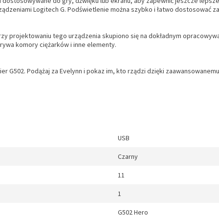
 dostosowywane do gry, dźwięku lub ekranu, aby zapewnić jeszcze lepsze 
 urządzeniami Logitech G. Podświetlenie można szybko i łatwo dostosować
zy projektowaniu tego urządzenia skupiono się na dokładnym opracowywani
wa komory ciężarków i inne elementy.
ier G502. Podążaj za Evelynn i pokaz im, kto rządzi dzięki zaawansowanemu
USB
Czarny
11
1
G502 Hero