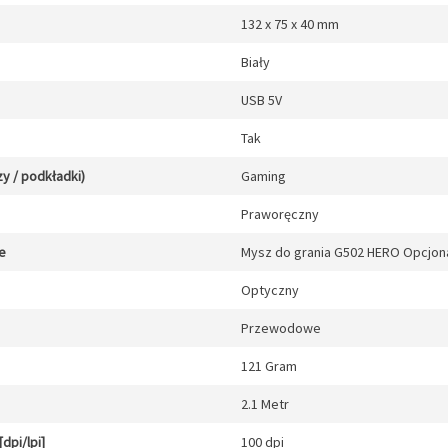
132 x 75 x 40 mm
Biały
USB 5V
Tak
y / podkładki)
Gaming
Praworęczny
e
Mysz do grania G502 HERO Opcjonal
Optyczny
Przewodowe
121 Gram
2.1 Metr
dpi/lpi]
100 dpi