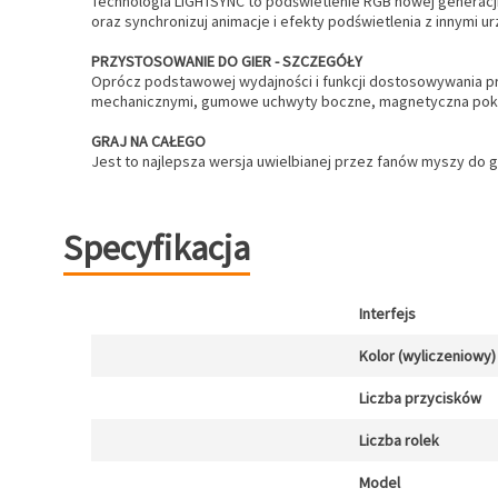
Technologia LIGHTSYNC to podświetlenie RGB nowej generacji
oraz synchronizuj animacje i efekty podświetlenia z innymi
PRZYSTOSOWANIE DO GIER - SZCZEGÓŁY
Oprócz podstawowej wydajności i funkcji dostosowywania pr
mechanicznymi, gumowe uchwyty boczne, magnetyczna pokry
GRAJ NA CAŁEGO
Jest to najlepsza wersja uwielbianej przez fanów myszy do g
Specyfikacja
Interfejs
Kolor (wyliczeniowy)
Liczba przycisków
Liczba rolek
Model