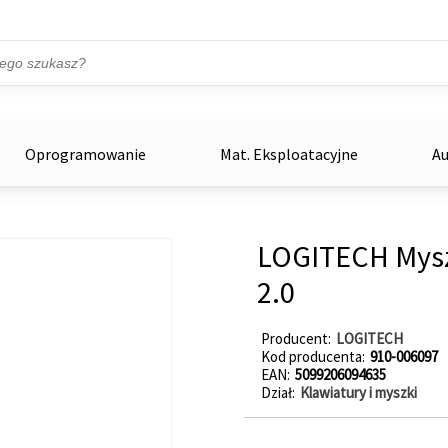
Przejdź do treści
ka
zowe
Oprogramowanie
Mat. Eksploatacyjne
Au
LOGITECH Mysz
2.0
Producent
LOGITECH
Kod producenta
910-006097
EAN
5099206094635
Dział
Klawiatury i myszki