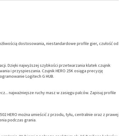
liwością dostosowania, niestandardowe profile gier, czułość od
ji. Dzięki najwyższej szybkości przetwarzania klatek czujnik
ania i przyspieszania. Czujnik HERO 25K osiąga precyzję
rogramowanie Logitech G HUB.
cz... najważniejsze ruchy masz w zasięgu palców. Zapisuj profile
02 HERO można umieścić z przodu, tyłu, centralnie oraz z prawej
enia podczas grania.