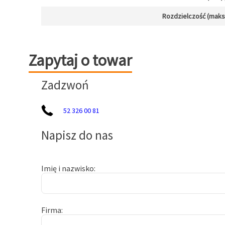
Rozdzielczość (maks.)
Zapytaj o towar
Zapytaj o towar
Zadzwoń
52 326 00 81
Napisz do nas
Imię i nazwisko
Firma