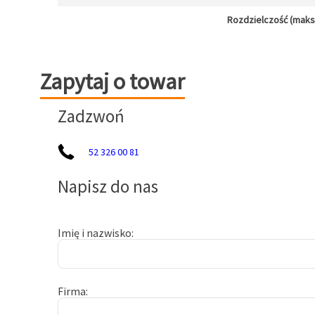
Rozdzielczość (maks.)
Zapytaj o towar
Zapytaj o towar
Zadzwoń
52 326 00 81
Napisz do nas
Imię i nazwisko
Firma