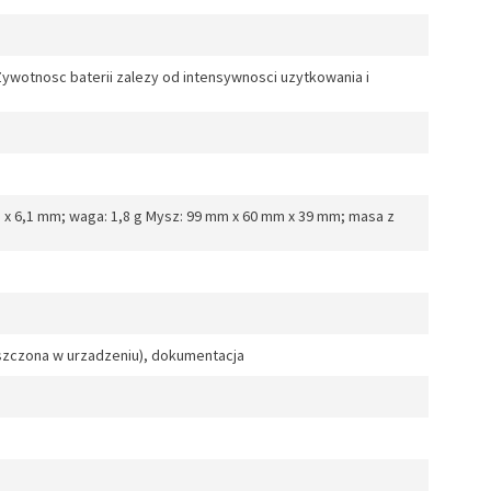
Zywotnosc baterii zalezy od intensywnosci uzytkowania i
 x 6,1 mm; waga: 1,8 g Mysz: 99 mm x 60 mm x 39 mm; masa z
eszczona w urzadzeniu), dokumentacja