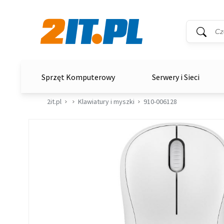
Wyszukiwar
Słowo kluc
2it.pl
Sprzęt Komputerowy
Serwery i Sieci
2it.pl
Klawiatury i myszki
910-006128