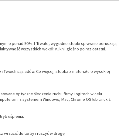
szonym o ponad 90%.1 Trwałe, wygodne stopki sprawnie poruszają
duktywność wszystkich wokół. Kliknij głośno po raz ostatni.
 i Twoich sąsiadów. Co więcej, stopka z materiału o wysokiej
owane optyczne śledzenie ruchu firmy Logitech w celu
omputerami z systemem Windows, Mac, Chrome OS lub Linux.2
ryb uśpienia.
 wrzucić do torby i ruszyć w drogę.