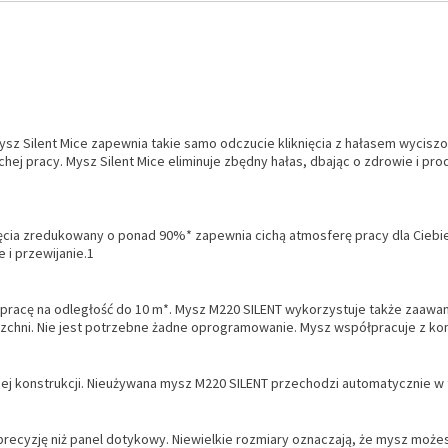
 Mysz Silent Mice zapewnia takie samo odczucie kliknięcia z hałasem wyci
chej pracy. Mysz Silent Mice eliminuje zbędny hałas, dbając o zdrowie i pro
nięcia zredukowany o ponad 90%* zapewnia cichą atmosferę pracy dla Ciebie
i przewijanie.1
cę na odległość do 10 m*. Mysz M220 SILENT wykorzystuje także zaawans
rzchni. Nie jest potrzebne żadne oprogramowanie. Mysz współpracuje z k
j konstrukcji. Nieużywana mysz M220 SILENT przechodzi automatycznie w t
ecyzję niż panel dotykowy. Niewielkie rozmiary oznaczają, że mysz możesz