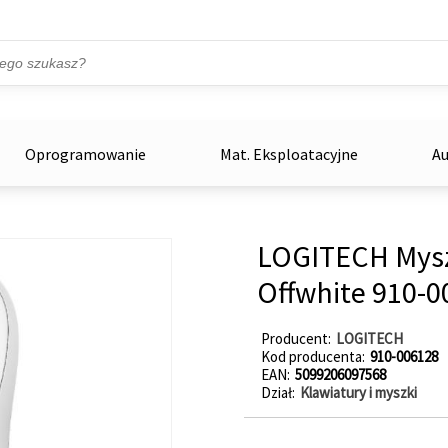
Przejdź do treści
ka
zowe
Oprogramowanie
Mat. Eksploatacyjne
Au
LOGITECH Mysz
Offwhite 910-0
Producent
LOGITECH
Kod producenta
910-006128
EAN
5099206097568
Dział
Klawiatury i myszki