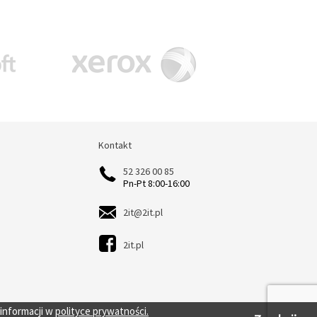
Kontakt
Kontakt
52 326 00 85
Pn-Pt 8:00-16:00
2it@2it.pl
2it.pl
 informacji w
polityce prywatności.