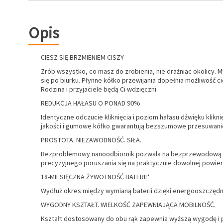
Opis
CIESZ SIĘ BRZMIENIEM CISZY
Zrób wszystko, co masz do zrobienia, nie drażniąc okolicy.
się po biurku. Płynne kółko przewijania dopełnia możliwość ci
Rodzina i przyjaciele będą Ci wdzięczni.
REDUKCJA HAŁASU O PONAD 90%
Identyczne odczucie kliknięcia i poziom hałasu dźwięku klik
jakości i gumowe kółko gwarantują bezszumowe przesuwanie 
PROSTOTA. NIEZAWODNOŚĆ. SIŁA.
Bezproblemowy nanoodbiornik pozwala na bezprzewodową pra
precyzyjnego poruszania się na praktycznie dowolnej powie
18-MIESIĘCZNA ŻYWOTNOŚĆ BATERII*
Wydłuż okres między wymianą baterii dzięki energooszczędne
WYGODNY KSZTAŁT. WIELKOŚĆ ZAPEWNIAJĄCA MOBILNOŚĆ.
Kształt dostosowany do obu rąk zapewnia wyższą wygodę i pr