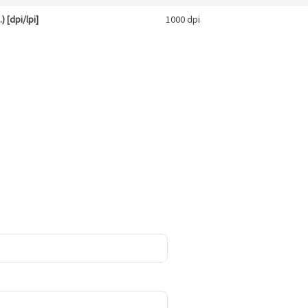
 [dpi/lpi]
1000 dpi