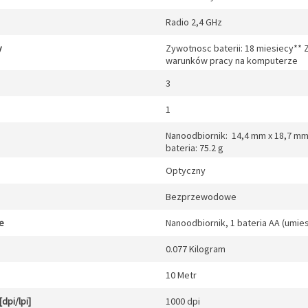
Radio 2,4 GHz
y
Zywotnosc baterii: 18 miesiecy** 
warunków pracy na komputerze
3
1
Nanoodbiornik: 14,4 mm x 18,7 mm
bateria: 75.2 g
Optyczny
Bezprzewodowe
e
Nanoodbiornik, 1 bateria AA (umi
0.077 Kilogram
10 Metr
dpi/lpi]
1000 dpi