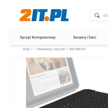
Wyszukiwar
Słowo kluc
2it.pl
Sprzęt Komputerowy
Serwery i Sieci
2it.pl
Klawiatury i myszki
920-006710