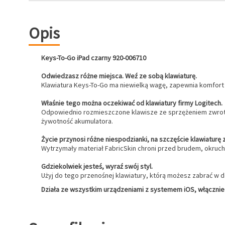
Opis
Keys-To-Go iPad czarny 920-006710
Odwiedzasz różne miejsca. Weź ze sobą klawiaturę.
Klawiatura Keys-To-Go ma niewielką wagę, zapewnia komfort pi
Właśnie tego można oczekiwać od klawiatury firmy Logitech.
Odpowiednio rozmieszczone klawisze ze sprzężeniem zwrot
żywotność akumulatora.
Życie przynosi różne niespodzianki, na szczęście klawiatur
Wytrzymały materiał FabricSkin chroni przed brudem, okrucham
Gdziekolwiek jesteś, wyraź swój styl.
Użyj do tego przenośnej klawiatury, którą możesz zabrać w 
Działa ze wszystkim urządzeniami z systemem iOS, włącznie 