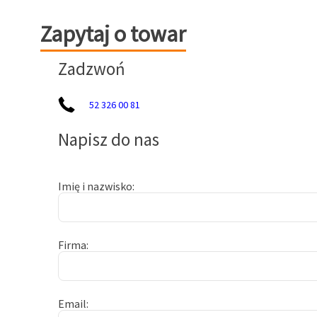
Zapytaj o towar
Zapytaj o towar
Zadzwoń
52 326 00 81
Napisz do nas
Imię i nazwisko
Firma
Email