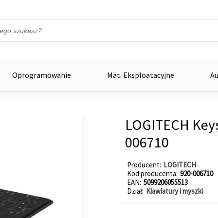
Przejdź do treści
ka
zowe
Oprogramowanie
Mat. Eksploatacyjne
Au
LOGITECH Keys-
006710
Producent
LOGITECH
Kod producenta
920-006710
EAN
5099206055513
Dział
Klawiatury i myszki