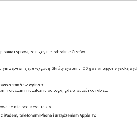
sania i sprawi, że nigdy nie zabraknie Ci słów.
nym zapewniające wygodę. Skróty systemu iOS gwarantujące wysoką wyd
ę zawsze możesz wytrzeć.
i i cieczami niezależnie od tego, gdzie jesteś i co robisz.
dowolne miejsce. Keys-To-Go.
z iPadem, telefonem iPhone i urządzeniem Apple TV.