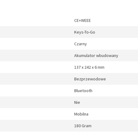
CE+WEEE
Keys-To-Go
Czarny
Akumulator wbudowany
137 x 242 x 6 mm
Bezprzewodowe
Bluetooth
Nie
Mobilna
180 Gram