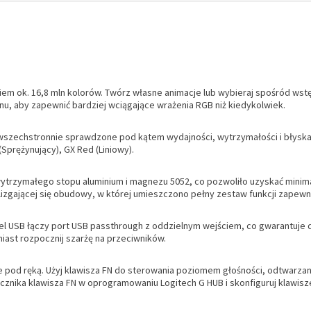
em ok. 16,8 mln kolorów. Twórz własne animacje lub wybieraj spośród wstę
nu, aby zapewnić bardziej wciągające wrażenia RGB niż kiedykolwiek.
zechstronnie sprawdzone pod kątem wydajności, wytrzymałości i błyskaw
Sprężynujący), GX Red (Liniowy).
wytrzymałego stopu aluminium i magnezu 5052, co pozwoliło uzyskać minim
lizgającej się obudowy, w której umieszczono pełny zestaw funkcji zapew
el USB łączy port USB passthrough z oddzielnym wejściem, co gwarantuje d
iast rozpocznij szarżę na przeciwników.
 pod ręką. Użyj klawisza FN do sterowania poziomem głośności, odtwarzani
ełącznika klawisza FN w oprogramowaniu Logitech G HUB i skonfiguruj klawis