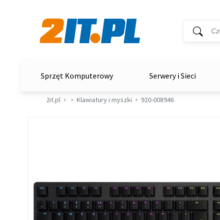
Wyszukiwar
Słowo kluc
2it.pl
Sprzęt Komputerowy
Serwery i Sieci
2it.pl
Klawiatury i myszki
920-008946