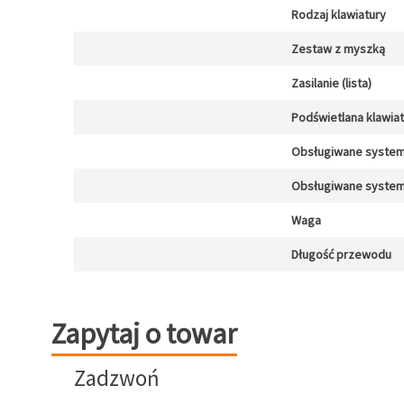
Rodzaj klawiatury
Zestaw z myszką
Zasilanie (lista)
Podświetlana klawia
Obsługiwane system
Obsługiwane system
Waga
Długość przewodu
Zapytaj o towar
Zapytaj o towar
Zadzwoń