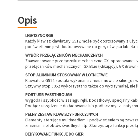
Opis
LIGHTSYNC RGB
Każdy klawisz klawiatury G512 może być dostosowany z użyci
podświetlenie jest dostosowywane do gier, dźwięku lub ekra
WYBÓR PRZEŁĄCZNIKÓW MECHANICZNYCH
Zaawansowane przełączniki mechaniczne GX, opracowane i ws
przełączników mechanicznych: GX Blue (Klikający), GX Brown (
STOP ALUMINIUM STOSOWANY W LOTNICTWIE
Klawiatura G512 została wykonana z niesamowicie silnego i 
Sztywny stop 5052 wykorzystano także do wytrzymałej, nieś
PORT USB PASSTHROUGH
Wygoda i szybkość w zasięgu ręki. Dodatkowy, specjalny kab
Podłącz urządzenie do ładowania lub podłącz mysz i natychm
PEŁNY ZESTAW KLAWISZY FUNKCYJNYCH
Elementy sterujące multimediami i podświetleniem są zawsze
zmieniania efektów świetlnych itp. Skorzystaj z funkcji prz
DEDYKOWANE FUNKCJE DO GIER