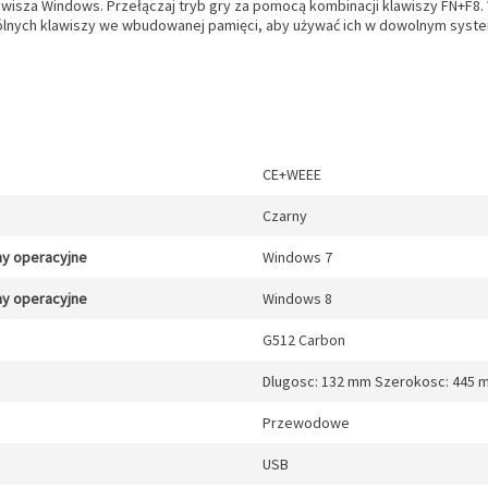
awisza Windows. Przełączaj tryb gry za pomocą kombinacji klawiszy FN+F8
gólnych klawiszy we wbudowanej pamięci, aby używać ich w dowolnym syste
CE+WEEE
Czarny
y operacyjne
Windows 7
y operacyjne
Windows 8
G512 Carbon
Dlugosc: 132 mm Szerokosc: 445 
Przewodowe
USB