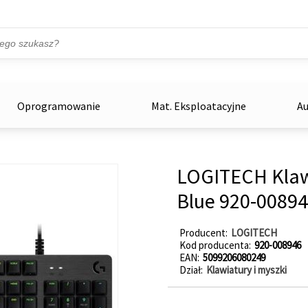
Przejdź do treści
ka
zowe
Oprogramowanie
Mat. Eksploatacyjne
Au
LOGITECH Klaw
Blue 920-0089
Producent
LOGITECH
Kod producenta
920-008946
EAN
5099206080249
Dział
Klawiatury i myszki