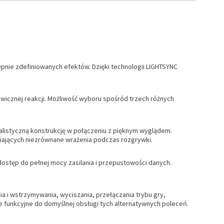
pnie zdefiniowanych efektów. Dzięki technologii LIGHTSYNC
icznej reakcji. Możliwość wyboru spośród trzech różnych
alistyczną konstrukcję w połączeniu z pięknym wyglądem.
niających niezrównane wrażenia podczas rozgrywki.
ostęp do pełnej mocy zasilania i przepustowości danych.
a i wstrzymywania, wyciszania, przełączania trybu gry,
ze funkcyjne do domyślnej obsługi tych alternatywnych poleceń.