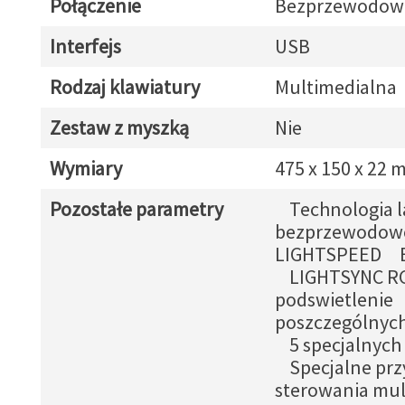
Połączenie
Bezprzewodow
Interfejs
USB
Rodzaj klawiatury
Multimedialna
Zestaw z myszką
Nie
Wymiary
475 x 150 x 22
Pozostałe parametry
Technologia l
bezprzewodow
LIGHTSPEED B
LIGHTSYNC R
podswietlenie
poszczególnych
5 specjalnych 
Specjalne przy
sterowania mu