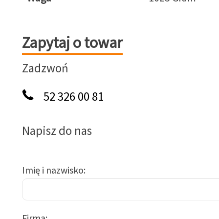
Zapytaj o towar
Zapytaj o towar
Zadzwoń
52 326 00 81
Napisz do nas
Imię i nazwisko
Firma