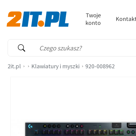
Przejdź do treści
Twoje
Kontak
konto
2it.pl
Wyszukiwarka
Słowo kluczowe
2it.pl
Klawiatury i myszki
920-008962