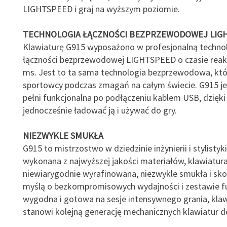
LIGHTSPEED i graj na wyższym poziomie.
TECHNOLOGIA ŁĄCZNOŚCI BEZPRZEWODOWEJ LIG
Klawiaturę G915 wyposażono w profesjonalną techno
łączności bezprzewodowej LIGHTSPEED o czasie reakc
ms. Jest to ta sama technologia bezprzewodowa, któr
sportowcy podczas zmagań na całym świecie. G915 je
pełni funkcjonalna po podłączeniu kablem USB, dzię
jednocześnie ładować ją i używać do gry.
NIEZWYKLE SMUKŁA
G915 to mistrzostwo w dziedzinie inżynierii i stylistyki
wykonana z najwyższej jakości materiałów, klawiatura
niewiarygodnie wyrafinowana, niezwykle smukła i sk
myślą o bezkompromisowych wydajności i zestawie fun
wygodna i gotowa na sesje intensywnego grania, kla
stanowi kolejną generację mechanicznych klawiatur do