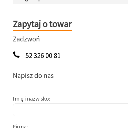
Zapytaj o towar
Zapytaj o towar
Zadzwoń
52 326 00 81
Napisz do nas
Imię i nazwisko
Firma