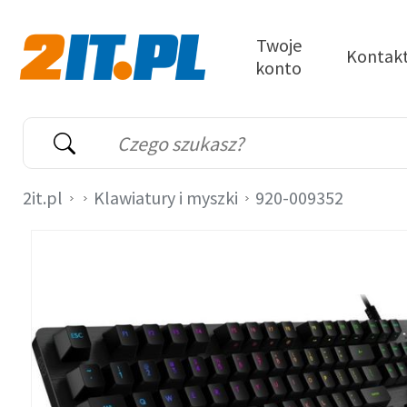
Przejdź do treści
Twoje
Kontak
konto
2it.pl
Wyszukiwarka
Słowo kluczowe
2it.pl
Klawiatury i myszki
920-009352