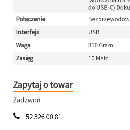
ladowania USB
do USB-C) Dok
Połączenie
Bezprzewodow
Interfejs
USB
Waga
810 Gram
Zasięg
10 Metr
Zapytaj o towar
Zapytaj o towar
Zadzwoń
52 326 00 81