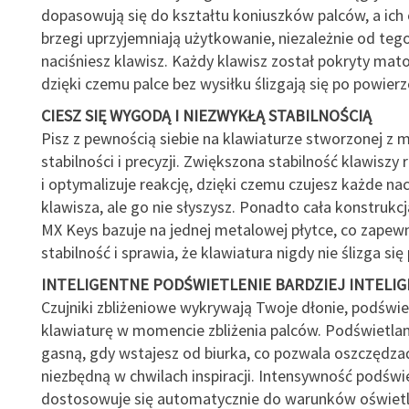
dopasowują się do kształtu koniuszków palców, a ich
brzegi uprzyjemniają użytkowanie, niezależnie od tego
naciśniesz klawisz. Każdy klawisz został pokryty ma
dzięki czemu palce bez wysiłku ślizgają się po powierz
CIESZ SIĘ WYGODĄ I NIEZWYKŁĄ STABILNOŚCIĄ
Pisz z pewnością siebie na klawiaturze stworzonej z m
stabilności i precyzji. Zwiększona stabilność klawiszy 
i optymalizuje reakcję, dzięki czemu czujesz każde nac
klawisza, ale go nie słyszysz. Ponadto cała konstrukcj
MX Keys bazuje na jednej metalowej płytce, co zapew
stabilność i sprawia, że klawiatura nigdy nie ślizga się 
INTELIGENTNE PODŚWIETLENIE BARDZIEJ INTELI
Czujniki zbliżeniowe wykrywają Twoje dłonie, podświe
klawiaturę w momencie zbliżenia palców. Podświetlan
gasną, gdy wstajesz od biurka, co pozwala oszczędza
niezbędną w chwilach inspiracji. Intensywność podświ
dostosowuje się automatycznie do warunków oświetl