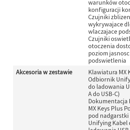
warunków otocz
konfiguracji k
Czujniki zblize
wykrywajace dlo
wlaczajace pod
Czujniki oswiet
otoczenia dost
poziom jasnosc
podswietlenia
Akcesoria w zestawie
Klawiatura MX 
Odbiornik Unif
do ladowania U
A do USB-C)
Dokumentacja 
MX Keys Plus P
pod nadgarstki
Unifying Kabel