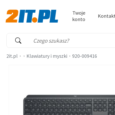
Przejdź do treści
Twoje
Kontak
konto
2it.pl
Wyszukiwarka
Słowo kluczowe
2it.pl
Klawiatury i myszki
920-009416