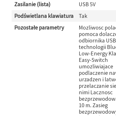
Zasilanie (lista)
USB 5V
Podświetlana klawiatura
Tak
Pozostałe parametry
Mozliwosc pola
pomoca dolacz
odbiornika USB
technologii Bl
Low-Energy Kla
Easy-Switch
umozliwiajace
podlaczenie na
urzadzen i latw
przelaczanie si
nimi Lacznosc
bezprzewodowa
10 m. Zasieg
bezprzewodowy