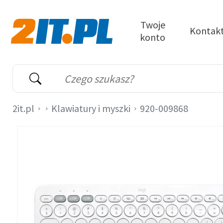
Przejdź do treści
Twoje
Kontak
konto
2it.pl
Wyszukiwarka
Słowo kluczowe
2it.pl
Klawiatury i myszki
920-009868