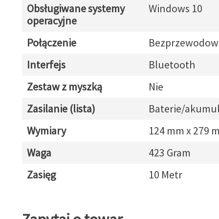
Obsługiwane systemy
Windows 10
operacyjne
Połączenie
Bezprzewodow
Interfejs
Bluetooth
Zestaw z myszką
Nie
Zasilanie (lista)
Baterie/akumul
Wymiary
124 mm x 279 
Waga
423 Gram
Zasięg
10 Metr
Zapytaj o towar