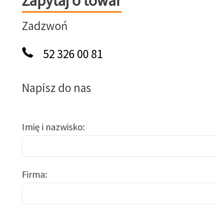
Zapytaj o towar
Zadzwoń
52 326 00 81
Napisz do nas
Imię i nazwisko
Firma