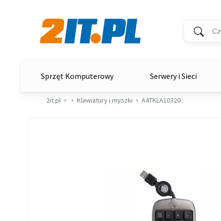
Wyszukiwar
Słowo kluc
2it.pl
Sprzęt Komputerowy
Serwery i Sieci
2it.pl
Klawiatury i myszki
A4TKLA10320