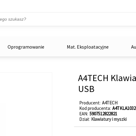
Przejdź do treści
ka
zowe
Oprogramowanie
Mat. Eksploatacyjne
Au
A4TECH Klawia
USB
Producent
A4TECH
Kod producenta
A4TKLA1032
EAN
5907512822821
Dział
Klawiatury i myszki