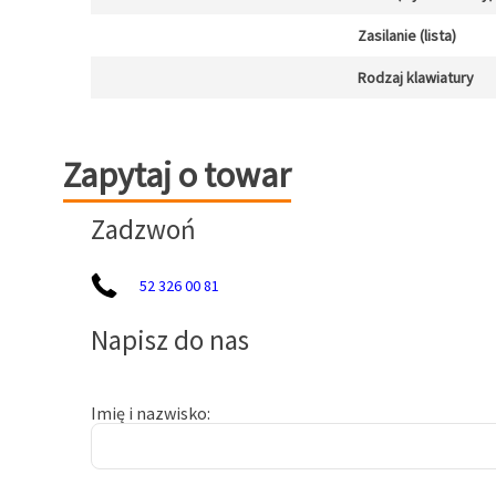
Zasilanie (lista)
Rodzaj klawiatury
Zapytaj o towar
Zapytaj o towar
Zadzwoń
52 326 00 81
Napisz do nas
Imię i nazwisko