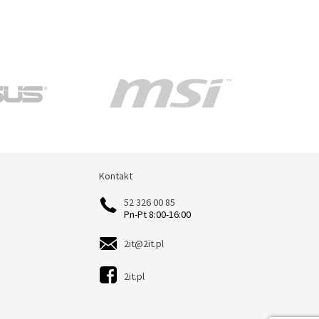
Kontakt
Kontakt
52 326 00 85
Pn-Pt 8:00-16:00
2it@2it.pl
2it.pl