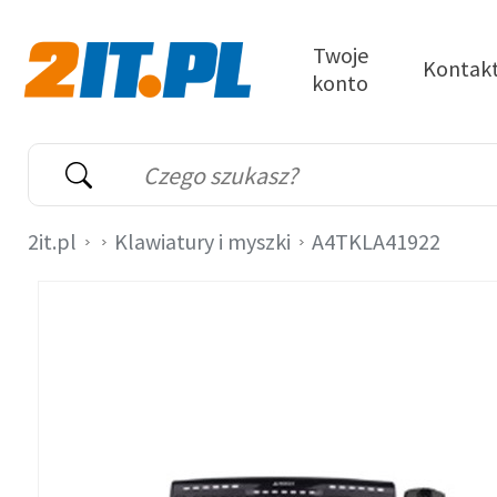
Przejdź do treści
Twoje
Kontak
konto
2it.pl
Wyszukiwarka
Słowo kluczowe
2it.pl
Klawiatury i myszki
A4TKLA41922