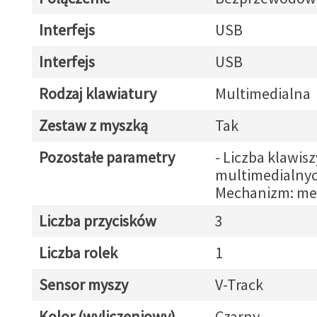
Interfejs
USB
Interfejs
USB
Rodzaj klawiatury
Multimedialna
Zestaw z myszką
Tak
Pozostałe parametry
- Liczba klawisz
multimedialnyc
Mechanizm: m
Liczba przycisków
3
Liczba rolek
1
Sensor myszy
V-Track
Kolor (wyliczeniowy)
Czarny