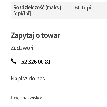
Rozdzielczość (maks.)
1600 dpi
[dpi/lpi]
Zapytaj o towar
Zapytaj o towar
Zadzwoń
52 326 00 81
Napisz do nas
Imię i nazwisko