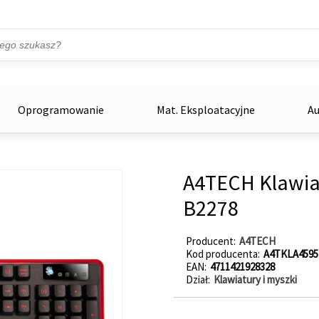
Przejdź do treści
ka
zowe
Oprogramowanie
Mat. Eksploatacyjne
Au
A4TECH Klawia
B2278
Producent
A4TECH
Kod producenta
A4TKLA4595
EAN
4711421928328
Dział
Klawiatury i myszki