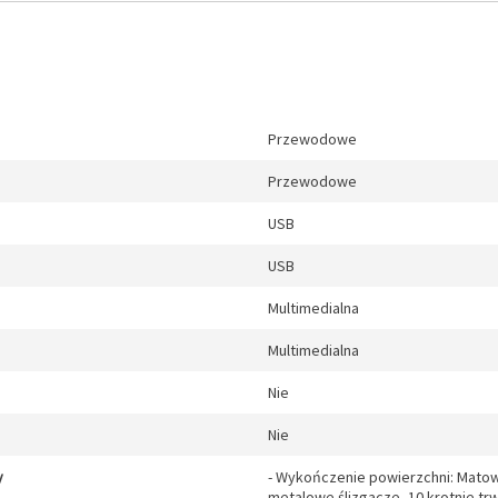
Przewodowe
Przewodowe
USB
USB
Multimedialna
Multimedialna
Nie
Nie
y
- Wykończenie powierzchni: Matowe
metalowe ślizgacze -10 krotnie tr