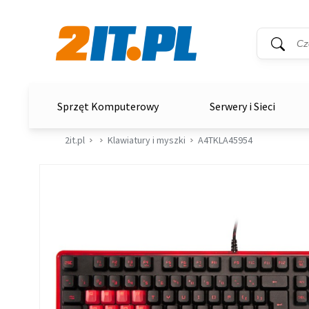
Wyszukiwar
Słowo kluc
2it.pl
Sprzęt Komputerowy
Serwery i Sieci
2it.pl
Klawiatury i myszki
A4TKLA45954