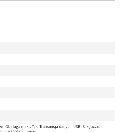
- Obsługa makr: Tak- Transmisja danych: USB- Ślizgacze:
walsze i 20% szybsze