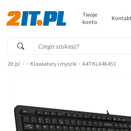
Przejdź do treści
Twoje
Kontak
konto
2it.pl
Wyszukiwarka
Słowo kluczowe
2it.pl
Klawiatury i myszki
A4TKLA46451